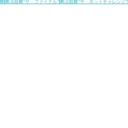
舞
爽涼鼓舞“ザ・ファイナル”
爽涼鼓舞”ザ・ホットチャレンジ”