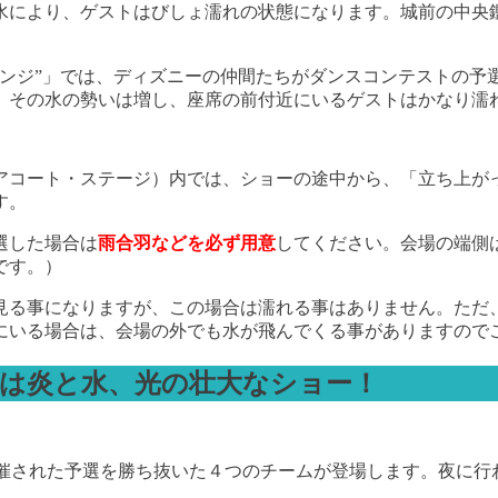
水により、ゲストはびしょ濡れの状態になります。城前の中央
レンジ”」では、ディズニーの仲間たちがダンスコンテストの予
、その水の勢いは増し、座席の前付近にいるゲストはかなり濡
アコート・ステージ）内では、ショーの途中から、「立ち上が
す。
選した場合は
雨合羽などを必ず用意
してください。会場の端側
です。）
見る事になりますが、この場合は濡れる事はありません。ただ
にいる場合は、会場の外でも水が飛んでくる事がありますので
」は炎と水、光の壮大なショー！
開催された予選を勝ち抜いた４つのチームが登場します。夜に