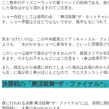
ここ数年のディズニーランドの夏イベントの恒例である、放
した場合はかなり濡れますのでご注意を。
ショー内容としては昼間の会、「爽涼鼓舞“ザ・ホットチャ
す。ショー序盤はさほどでもないですが、後半なるにつれて
気をつけたいのは、この中央鑑賞エリア（キャッスル・フォ
よりも、「水がかかるショーに参加する」といった雰囲気で
このショーは途中で退出ができませんので、鑑賞エリアが当
きます。小さなお子さんなどにはご注意を！（傘は使用不可
また、残念ながら抽選に外れてしまった場合は会場の外から
ら左」に風が吹く事がほとんどなので、ウエスタンランド側
決勝戦の「爽涼鼓舞“ザ・ファイナル”
夜に行われる決勝 爽涼鼓舞“ザ・ファイナル”には、昼間に
間同様に、大量の水がかかります。