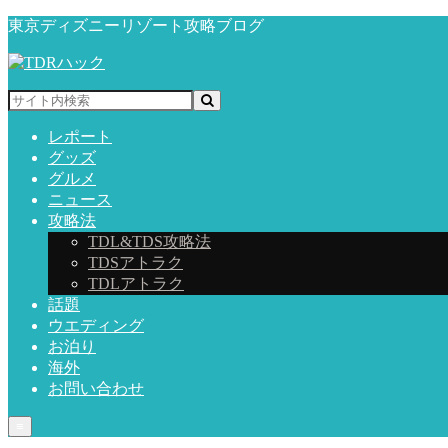
東京ディズニーリゾート攻略ブログ
レポート
グッズ
グルメ
ニュース
攻略法
TDL&TDS攻略法
TDSアトラク
TDLアトラク
話題
ウエディング
お泊り
海外
お問い合わせ
≡