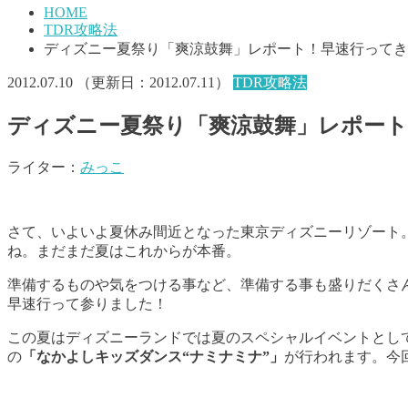
HOME
TDR攻略法
ディズニー夏祭り「爽涼鼓舞」レポート！早速行ってき
2012.07.10
（更新日：
2012.07.11
）
TDR攻略法
ディズニー夏祭り「爽涼鼓舞」レポー
ライター：
みっこ
さて、いよいよ夏休み間近となった東京ディズニーリゾート
ね。まだまだ夏はこれからが本番。
準備するものや気をつける事など、準備する事も盛りだくさ
早速行って参りました！
この夏はディズニーランドでは夏のスペシャルイベントとし
の
「なかよしキッズダンス“ナミナミナ”」
が行われます。今