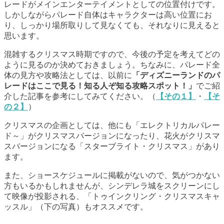
レードがメインエンターテイメントとしての位置付けです。
しかしながらパレード自体はキャラクターは高い位置にお
り、しっかり場所取りして見なくても、それなりに見えると
思います。
混雑するクリスマス時期ですので、今後の予定を考えてどの
ように見るのか決めておきましょう。ちなみに、パレード全
体の見方や攻略法としては、以前に
「ディズニーランドのパ
レードはここで見る！知る人ぞ知る攻略スポット！」
でご紹
介した記事を参考にしてみてください。（
【その１】
・
【そ
の２】
）
クリスマスの企画としては、他にも「エレクトリカルパレー
ド～」がクリスマスバージョンになったり、花火がクリスマ
スバージョンになる「スターブライト・クリスマス」があり
ます。
また、ショースケジュールに掲載がないので、気がつかない
方もいるかもしれませんが、シンデレラ城をスクリーンにし
て映像が投影される、「トゥインクリング・クリスマスキャ
ッスル」（下の写真）もオススメです。