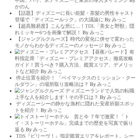
中国、パリ、米ディズニーと東京の導入タイミング
By
かのん
【話題】ディズニーに長い前髪・茶髪の男性キャスト
登場で「ディズニールック」の大議論に
By
みっこ
【超高難易度】こんな所に…！TDL「美女と野獣」隠
れミッキー6つを画像で解説！
By
みっこ
【ジャングルクルーズ】時代の変化に併せて変わった
モノからわかるディズニーのメッセージ
By
みっこ
【昼夜パレード】有
料指定席「ディズニー・プレミアアクセス」徹底攻略
ガイド！買うべき？購入方法、鑑賞エリア、デメリッ
トなど紹介
By
みっこ
停止位置を紹介！ 「ベイマックスのミッション・クー
ルダウン」の場所取り攻略法は？
By
みっこ
ディズニーランドで人気の転職
上手な人を紹介します！その手口は？
By
みっこ
ディズニーシーの静かな漁村に隠れた安産祈願スポッ
トを紹介！
By
みっこ
７年で激変！「ト
イ・ストーリーホテル」完成までの歴史を写真で振り
返る
By
みっこ
TDS『ビリーヴ！』指定鑑賞エリアをレポート。シー