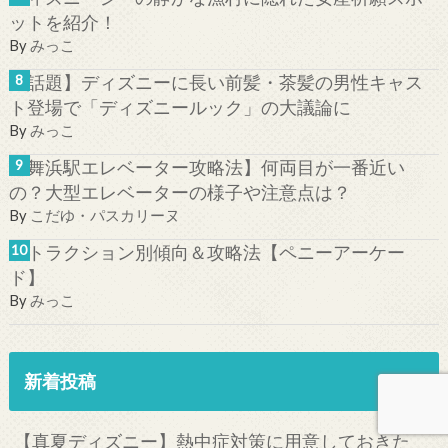
ットを紹介！
By
みっこ
【話題】ディズニーに長い前髪・茶髪の男性キャス
ト登場で「ディズニールック」の大議論に
By
みっこ
【舞浜駅エレベーター攻略法】何両目が一番近い
の？大型エレベーターの様子や注意点は？
By
こだゆ・パスカリーヌ
アトラクション別傾向＆攻略法【ペニーアーケー
ド】
By
みっこ
新着投稿
【真夏ディズニー】熱中症対策に用意しておきた