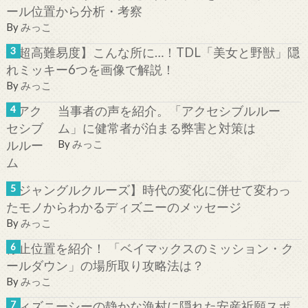
ール位置から分析・考察
By
みっこ
【超高難易度】こんな所に…！TDL「美女と野獣」隠
れミッキー6つを画像で解説！
By
みっこ
当事者の声を紹介。「アクセシブルルー
ム」に健常者が泊まる弊害と対策は
By
みっこ
【ジャングルクルーズ】時代の変化に併せて変わっ
たモノからわかるディズニーのメッセージ
By
みっこ
停止位置を紹介！ 「ベイマックスのミッション・ク
ールダウン」の場所取り攻略法は？
By
みっこ
ディズニーシーの静かな漁村に隠れた安産祈願スポ