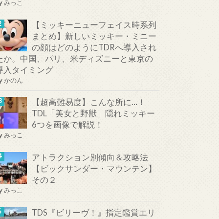
y
みっこ
【ミッキーニューフェイス時系列
まとめ】新しいミッキー・ミニー
の顔はどのようにTDRへ導入され
たか。中国、パリ、米ディズニーと東京の
導入タイミング
y
かのん
【超高難易度】こんな所に…！
TDL「美女と野獣」隠れミッキー
6つを画像で解説！
y
みっこ
アトラクション別傾向＆攻略法
【ビックサンダー・マウンテン】
その２
y
みっこ
TDS『ビリーヴ！』指定鑑賞エリ