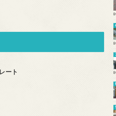
B
B
レート
B