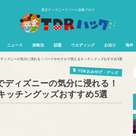
東京ディズニーリゾート攻略ブログ
ニュース
攻略法
話題
ウエディング
お泊り
海外
TDL&TDS攻略法
TDSアトラク
TDLアトラク
ディズニーの気分に浸れる！パークやホテルで買えるキッチングッズおすすめ5選
TDR おみやげ・グッズ
でディズニーの気分に浸れる！
キッチングッズおすすめ5選