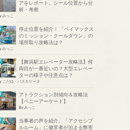
アをレポート。シール位置から分
析・考察
y
みっこ
停止位置を紹介！ 「ベイマックス
のミッション・クールダウン」の
場所取り攻略法は？
y
みっこ
【舞浜駅エレベーター攻略法】何
両目が一番近いの？大型エレベー
ターの様子や注意点は？
y
こだゆ・パスカリーヌ
アトラクション別傾向＆攻略法
【ペニーアーケード】
By
みっこ
当事者の声を紹介。「アクセシブ
ルルーム」に健常者が泊まる弊害