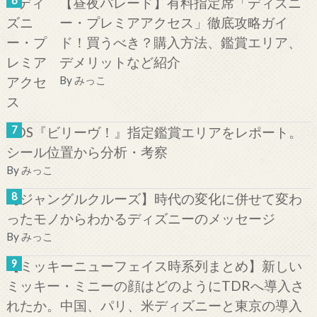
【昼夜パレード】有料指定席「ディズニ
ー・プレミアアクセス」徹底攻略ガイ
ド！買うべき？購入方法、鑑賞エリア、
デメリットなど紹介
By
みっこ
TDS『ビリーヴ！』指定鑑賞エリアをレポート。
シール位置から分析・考察
By
みっこ
【ジャングルクルーズ】時代の変化に併せて変わ
ったモノからわかるディズニーのメッセージ
By
みっこ
【ミッキーニューフェイス時系列まとめ】新しい
ミッキー・ミニーの顔はどのようにTDRへ導入さ
れたか。中国、パリ、米ディズニーと東京の導入