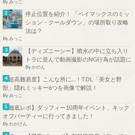
By
みっこ
停止位置を紹介！ 「ベイマックスのミッ
ション・クールダウン」の場所取り攻略
法は？
By
みっこ
【ディズニーシー】噴水の中に立ち入り
トラに並んで動画撮影のNG行為が話題に
By
かのん
【超高難易度】こんな所に…！TDL「美女と野
獣」隠れミッキー6つを画像で解説！
By
みっこ
【徹底レポ】ダッフィー10周年イベント、キック
オフパーティーに行ってきました！
By
わかけん