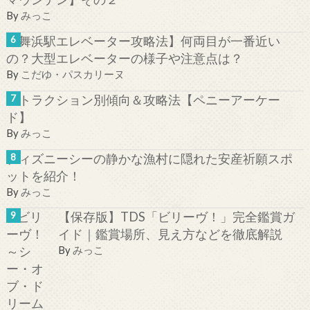
By
みっこ
【舞浜駅エレベーター攻略法】何両目が一番近い
の？大型エレベーターの様子や注意点は？
By
こだゆ・パスカリーヌ
アトラクション別傾向＆攻略法【ペニーアーケー
ド】
By
みっこ
ディズニーシーの静かな漁村に隠れた安産祈願スポ
ットを紹介！
By
みっこ
【保存版】TDS「ビリーヴ！」完全鑑賞ガ
イド｜鑑賞場所、見え方などを徹底解説
By
みっこ