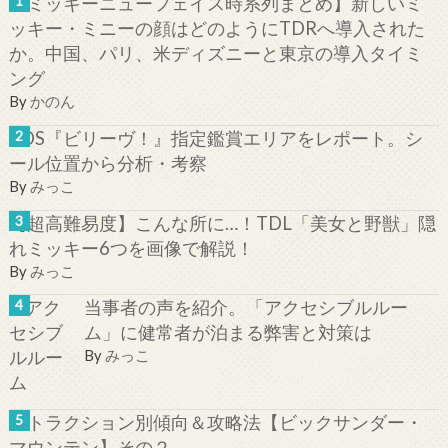
【ミッキーニューフェイス時系列まとめ】新しいミ
ッキー・ミニーの顔はどのようにTDRへ導入された
か。中国、パリ、米ディズニーと東京の導入タイミ
ング
By
かのん
TDS『ビリーヴ！』指定鑑賞エリアをレポート。シ
ール位置から分析・考察
By
みっこ
【超高難易度】こんな所に…！TDL「美女と野獣」隠
れミッキー6つを画像で解説！
By
みっこ
当事者の声を紹介。「アクセシブルルー
ム」に健常者が泊まる弊害と対策は
By
みっこ
アトラクション別傾向＆攻略法【ビックサンダー・
マウンテン】その２