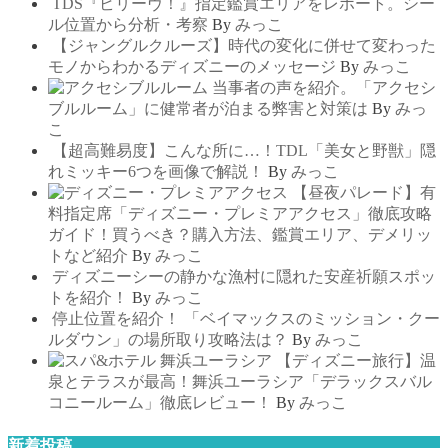
TDS『ビリーヴ！』指定鑑賞エリアをレポート。シー
ル位置から分析・考察
By
みっこ
【ジャングルクルーズ】時代の変化に併せて変わった
モノからわかるディズニーのメッセージ
By
みっこ
当事者の声を紹介。「アクセシ
ブルルーム」に健常者が泊まる弊害と対策は
By
みっ
こ
【超高難易度】こんな所に…！TDL「美女と野獣」隠
れミッキー6つを画像で解説！
By
みっこ
【昼夜パレード】有
料指定席「ディズニー・プレミアアクセス」徹底攻略
ガイド！買うべき？購入方法、鑑賞エリア、デメリッ
トなど紹介
By
みっこ
ディズニーシーの静かな漁村に隠れた安産祈願スポッ
トを紹介！
By
みっこ
停止位置を紹介！ 「ベイマックスのミッション・クー
ルダウン」の場所取り攻略法は？
By
みっこ
【ディズニー旅行】温
泉とテラスが最高！舞浜ユーラシア「デラックスバル
コニールーム」徹底レビュー！
By
みっこ
新着投稿