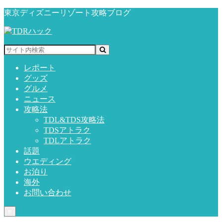
東京ディズニーリゾート攻略ブログ
レポート
グッズ
グルメ
ニュース
攻略法
TDL&TDS攻略法
TDSアトラク
TDLアトラク
話題
ウエディング
お泊り
海外
お問い合わせ
≡