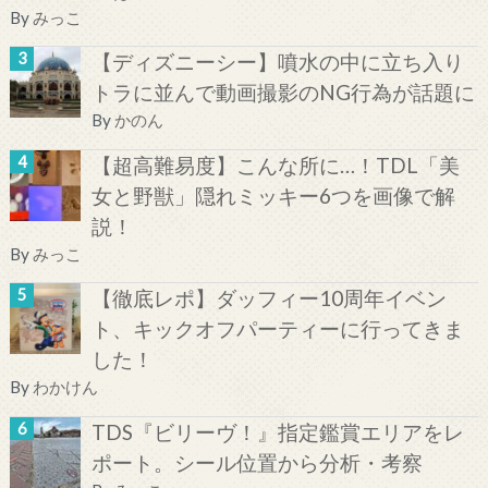
By
みっこ
【ディズニーシー】噴水の中に立ち入り
トラに並んで動画撮影のNG行為が話題に
By
かのん
【超高難易度】こんな所に…！TDL「美
女と野獣」隠れミッキー6つを画像で解
説！
By
みっこ
【徹底レポ】ダッフィー10周年イベン
ト、キックオフパーティーに行ってきま
した！
By
わかけん
TDS『ビリーヴ！』指定鑑賞エリアをレ
ポート。シール位置から分析・考察