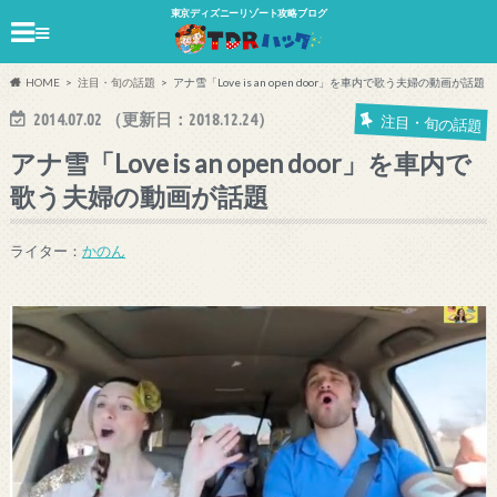
東京ディズニーリゾート攻略ブログ
≡
HOME
注目・旬の話題
アナ雪「Love is an open door」を車内で歌う夫婦の動画が話題
2014.07.02
（更新日：
2018.12.24
）
注目・旬の話題
アナ雪「Love is an open door」を車内で
歌う夫婦の動画が話題
ライター：
かのん