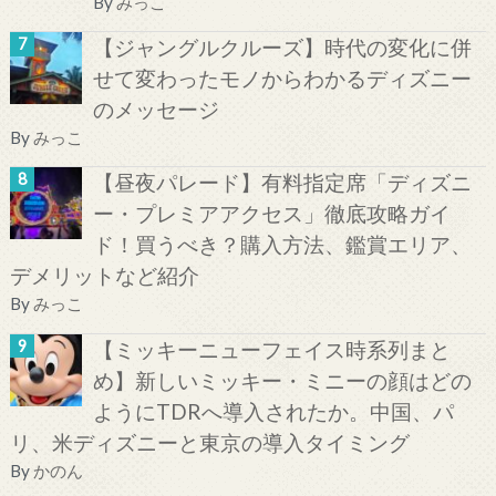
By
みっこ
【ジャングルクルーズ】時代の変化に併
せて変わったモノからわかるディズニー
のメッセージ
By
みっこ
【昼夜パレード】有料指定席「ディズニ
ー・プレミアアクセス」徹底攻略ガイ
ド！買うべき？購入方法、鑑賞エリア、
デメリットなど紹介
By
みっこ
【ミッキーニューフェイス時系列まと
め】新しいミッキー・ミニーの顔はどの
ようにTDRへ導入されたか。中国、パ
リ、米ディズニーと東京の導入タイミング
By
かのん