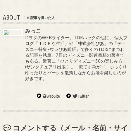
ABOUT
この記事を書いた人
みっこ
DヲタのWEBライター。TDRハックの他に、 個人ブ
ログ「ＴＤＲな生活」や「株式会社ぴあ」の「ディ
ズニー特集 -ウレぴあ総研」で多くのTDRにまつわ
る記事を執筆。7冊のディズニー関連書籍の著者で
もある。近著に「ひとりディズニー50の楽しみ方」
(サンクチュアリ出版 ）。…慌てず急がず、ゆっくり
ゆったりとパークを散策しながらお酒を楽しむのが
好きです。
WebSite
Twitter
コメントする（メール・名前・サイ