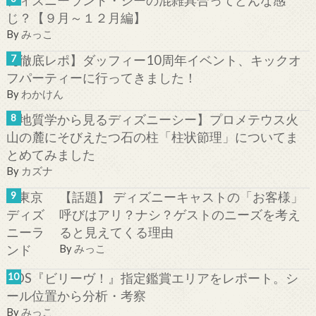
じ？【９月～１２月編】
By
みっこ
【徹底レポ】ダッフィー10周年イベント、キックオ
フパーティーに行ってきました！
By
わかけん
【地質学から見るディズニーシー】プロメテウス火
山の麓にそびえたつ石の柱「柱状節理」についてま
とめてみました
By
カズナ
【話題】 ディズニーキャストの「お客様」
呼びはアリ？ナシ？ゲストのニーズを考え
ると見えてくる理由
By
みっこ
TDS『ビリーヴ！』指定鑑賞エリアをレポート。シ
ール位置から分析・考察
By
みっこ