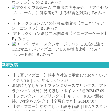
ウンテン】その２
By
みっこ
当事者の声を紹介。「アクセシ
ブルルーム」に健常者が泊まる弊害と対策は
By
みっ
こ
アトラクションごとの傾向＆攻略法【ヴェネツィア
ン・ゴンドラ】
By
みっこ
アトラクション別傾向＆攻略法【ペニーアーケード】
By
みっこ
こんなに違う！
TDRマニアがディズニーとUSJを徹底比較してみた
《ハード編》
By
みっこ
新着投稿
【真夏ディズニー】熱中症対策に用意しておきたいア
イテム5選｜2024年版
2024.08.27
混雑時も楽しめる！ファンタジースプリングス、アト
ラクション以外に見てほしいポイント3選
2024.07.09
【ファンタジースプリングス】キャストさんの新衣
装、7種類をご紹介！【全写真つき】
2024.07.07
【ディズニー】ややこしい用語を解説｜DPA？スタン