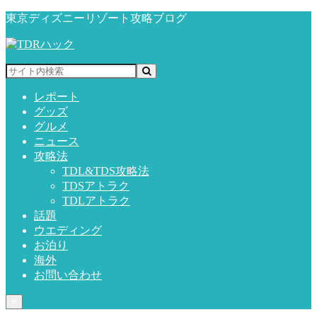
東京ディズニーリゾート攻略ブログ
レポート
グッズ
グルメ
ニュース
攻略法
TDL&TDS攻略法
TDSアトラク
TDLアトラク
話題
ウエディング
お泊り
海外
お問い合わせ
≡