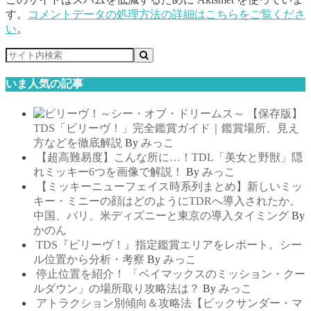
す。
コメントデータの処理方法の詳細はこちらをご覧くださ
い
。
いま人気の記事
【保存版】
TDS「ビリーヴ！」完全鑑賞ガイド｜鑑賞場所、見え
方などを徹底解説
By
みっこ
【超高難易度】こんな所に…！TDL「美女と野獣」隠
れミッキー6つを画像で解説！
By
みっこ
【ミッキーニューフェイス時系列まとめ】新しいミッ
キー・ミニーの顔はどのようにTDRへ導入されたか。
中国、パリ、米ディズニーと東京の導入タイミング
By
かのん
TDS『ビリーヴ！』指定鑑賞エリアをレポート。シー
ル位置から分析・考察
By
みっこ
停止位置を紹介！ 「ベイマックスのミッション・クー
ルダウン」の場所取り攻略法は？
By
みっこ
アトラクション別傾向＆攻略法【ビックサンダー・マ