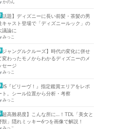
y
かのん
【話題】ディズニーに長い前髪・茶髪の男
性キャスト登場で「ディズニールック」の
大議論に
y
みっこ
【ジャングルクルーズ】時代の変化に併せ
て変わったモノからわかるディズニーのメ
ッセージ
y
みっこ
TDS『ビリーヴ！』指定鑑賞エリアをレポ
ート。シール位置から分析・考察
y
みっこ
【超高難易度】こんな所に…！TDL「美女と
野獣」隠れミッキー6つを画像で解説！
y
みっこ