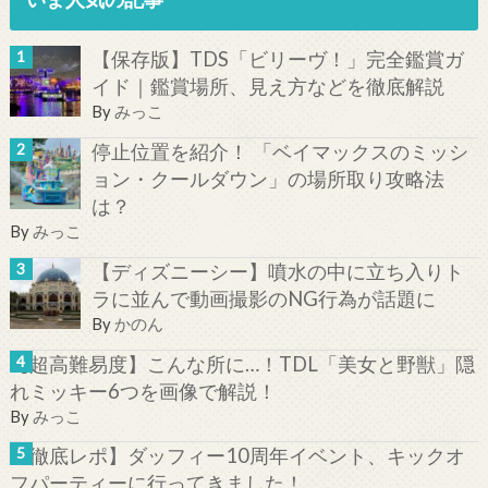
【保存版】TDS「ビリーヴ！」完全鑑賞ガ
イド｜鑑賞場所、見え方などを徹底解説
By
みっこ
停止位置を紹介！ 「ベイマックスのミッシ
ョン・クールダウン」の場所取り攻略法
は？
By
みっこ
【ディズニーシー】噴水の中に立ち入りト
ラに並んで動画撮影のNG行為が話題に
By
かのん
【超高難易度】こんな所に…！TDL「美女と野獣」隠
れミッキー6つを画像で解説！
By
みっこ
【徹底レポ】ダッフィー10周年イベント、キックオ
フパーティーに行ってきました！