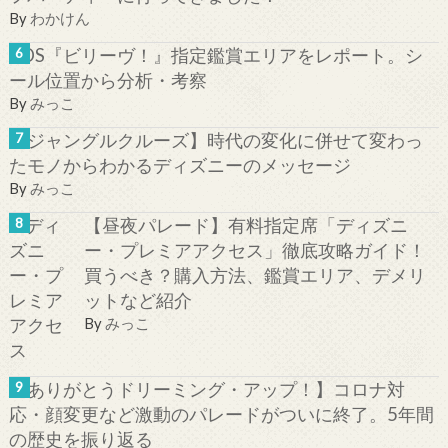
By
わかけん
TDS『ビリーヴ！』指定鑑賞エリアをレポート。シ
ール位置から分析・考察
By
みっこ
【ジャングルクルーズ】時代の変化に併せて変わっ
たモノからわかるディズニーのメッセージ
By
みっこ
【昼夜パレード】有料指定席「ディズニ
ー・プレミアアクセス」徹底攻略ガイド！
買うべき？購入方法、鑑賞エリア、デメリ
ットなど紹介
By
みっこ
【ありがとうドリーミング・アップ！】コロナ対
応・顔変更など激動のパレードがついに終了。5年間
の歴史を振り返る