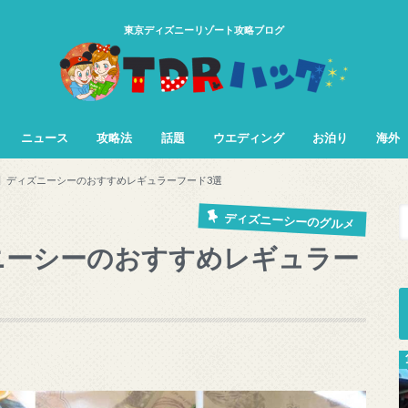
東京ディズニーリゾート攻略ブログ
ニュース
攻略法
話題
ウエディング
お泊り
海外
TDL&TDS攻略法
TDSアトラク
TDLアトラク
下】ディズニーシーのおすすめレギュラーフード3選
ディズニーシーのグルメ
ズニーシーのおすすめレギュラー