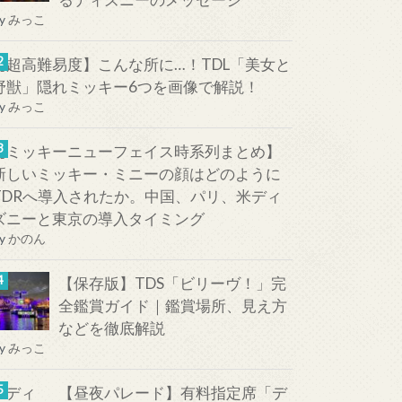
y
みっこ
【超高難易度】こんな所に…！TDL「美女と
野獣」隠れミッキー6つを画像で解説！
y
みっこ
【ミッキーニューフェイス時系列まとめ】
新しいミッキー・ミニーの顔はどのように
TDRへ導入されたか。中国、パリ、米ディ
ズニーと東京の導入タイミング
y
かのん
【保存版】TDS「ビリーヴ！」完
全鑑賞ガイド｜鑑賞場所、見え方
などを徹底解説
y
みっこ
【昼夜パレード】有料指定席「デ