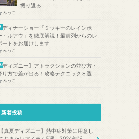
振り返る
y
みっこ
新ディナーショー「ミッキーのレインボ
ー・ルアウ」を徹底解説！最前列からのレ
ポートをお届けします
y
みっこ
【ディズニー】アトラクションの並び方・
降り方で差が出る！攻略テクニック８選
y
みっこ
新着投稿
【真夏ディズニー】熱中症対策に用意し
ておきたいアイテム5選｜2024年版