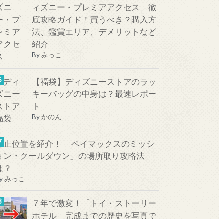
ィズニー・プレミアアクセス」徹
底攻略ガイド！買うべき？購入方
法、鑑賞エリア、デメリットなど
紹介
By
みっこ
【福袋】ディズニーストアのラッ
キーバッグの中身は？最速レポー
ト
By
かのん
停止位置を紹介！ 「ベイマックスのミッシ
ョン・クールダウン」の場所取り攻略法
は？
y
みっこ
７年で激変！「トイ・ストーリー
ホテル」完成までの歴史を写真で