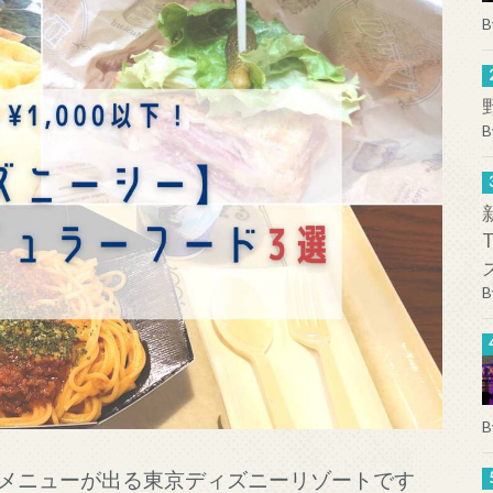
B
B
B
B
メニューが出る東京ディズニーリゾートです