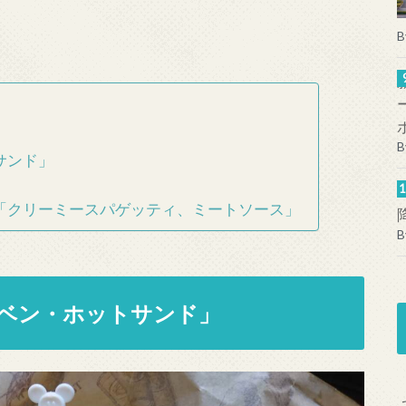
B
B
サンド」
「クリーミースパゲッティ、ミートソース」
B
ベン・ホットサンド」