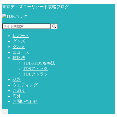
東京ディズニーリゾート攻略ブログ
レポート
グッズ
グルメ
ニュース
攻略法
TDL&TDS攻略法
TDSアトラク
TDLアトラク
話題
ウエディング
お泊り
海外
お問い合わせ
≡