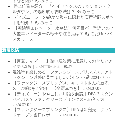
トなど紹介
By
みっこ
停止位置を紹介！ 「ベイマックスのミッション・クー
ルダウン」の場所取り攻略法は？
By
みっこ
ディズニーシーの静かな漁村に隠れた安産祈願スポッ
トを紹介！
By
みっこ
【舞浜駅エレベーター攻略法】何両目が一番近いの？
大型エレベーターの様子や注意点は？
By
こだゆ・パ
スカリーヌ
新着投稿
【真夏ディズニー】熱中症対策に用意しておきたいア
イテム5選｜2024年版
2024.08.27
混雑時も楽しめる！ファンタジースプリングス、アト
ラクション以外に見てほしいポイント3選
2024.07.09
【ファンタジースプリングス】キャストさんの新衣
装、7種類をご紹介！【全写真つき】
2024.07.07
【ディズニー】ややこしい用語を解説｜DPA？スタン
バイパス？ファンタジースプリングスへの入り方
2024.07.05
【ファンタジースプリングス】DPAは即完売！グラン
ドオープン当日レポート
2024.06.07