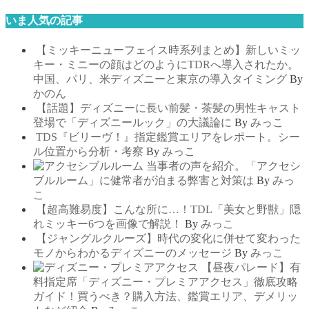
いま人気の記事
【ミッキーニューフェイス時系列まとめ】新しいミッ
キー・ミニーの顔はどのようにTDRへ導入されたか。
中国、パリ、米ディズニーと東京の導入タイミング
By
かのん
【話題】ディズニーに長い前髪・茶髪の男性キャスト
登場で「ディズニールック」の大議論に
By
みっこ
TDS『ビリーヴ！』指定鑑賞エリアをレポート。シー
ル位置から分析・考察
By
みっこ
当事者の声を紹介。「アクセシ
ブルルーム」に健常者が泊まる弊害と対策は
By
みっ
こ
【超高難易度】こんな所に…！TDL「美女と野獣」隠
れミッキー6つを画像で解説！
By
みっこ
【ジャングルクルーズ】時代の変化に併せて変わった
モノからわかるディズニーのメッセージ
By
みっこ
【昼夜パレード】有
料指定席「ディズニー・プレミアアクセス」徹底攻略
ガイド！買うべき？購入方法、鑑賞エリア、デメリッ