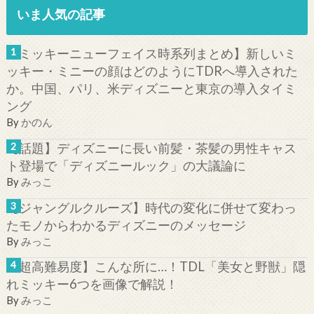
いま人気の記事
【ミッキーニューフェイス時系列まとめ】新しいミ
ッキー・ミニーの顔はどのようにTDRへ導入された
か。中国、パリ、米ディズニーと東京の導入タイミ
ング
By
かのん
【話題】ディズニーに長い前髪・茶髪の男性キャス
ト登場で「ディズニールック」の大議論に
By
みっこ
【ジャングルクルーズ】時代の変化に併せて変わっ
たモノからわかるディズニーのメッセージ
By
みっこ
【超高難易度】こんな所に…！TDL「美女と野獣」隠
れミッキー6つを画像で解説！
By
みっこ