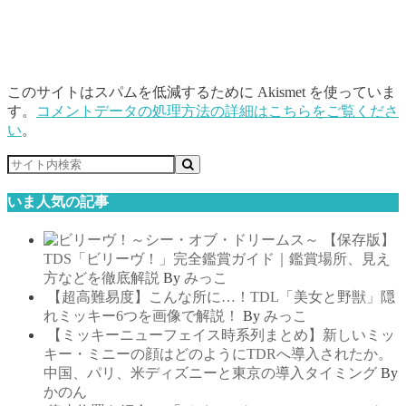
このサイトはスパムを低減するために Akismet を使っていま
す。
コメントデータの処理方法の詳細はこちらをご覧くださ
い
。
いま人気の記事
【保存版】
TDS「ビリーヴ！」完全鑑賞ガイド｜鑑賞場所、見え
方などを徹底解説
By
みっこ
【超高難易度】こんな所に…！TDL「美女と野獣」隠
れミッキー6つを画像で解説！
By
みっこ
【ミッキーニューフェイス時系列まとめ】新しいミッ
キー・ミニーの顔はどのようにTDRへ導入されたか。
中国、パリ、米ディズニーと東京の導入タイミング
By
かのん