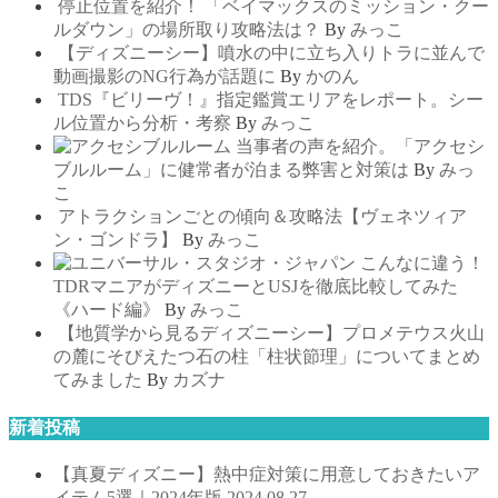
停止位置を紹介！ 「ベイマックスのミッション・クー
ルダウン」の場所取り攻略法は？
By
みっこ
【ディズニーシー】噴水の中に立ち入りトラに並んで
動画撮影のNG行為が話題に
By
かのん
TDS『ビリーヴ！』指定鑑賞エリアをレポート。シー
ル位置から分析・考察
By
みっこ
当事者の声を紹介。「アクセシ
ブルルーム」に健常者が泊まる弊害と対策は
By
みっ
こ
アトラクションごとの傾向＆攻略法【ヴェネツィア
ン・ゴンドラ】
By
みっこ
こんなに違う！
TDRマニアがディズニーとUSJを徹底比較してみた
《ハード編》
By
みっこ
【地質学から見るディズニーシー】プロメテウス火山
の麓にそびえたつ石の柱「柱状節理」についてまとめ
てみました
By
カズナ
新着投稿
【真夏ディズニー】熱中症対策に用意しておきたいア
イテム5選｜2024年版
2024.08.27