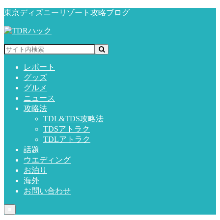
東京ディズニーリゾート攻略ブログ
レポート
グッズ
グルメ
ニュース
攻略法
TDL&TDS攻略法
TDSアトラク
TDLアトラク
話題
ウエディング
お泊り
海外
お問い合わせ
≡