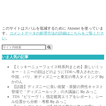
このサイトはスパムを低減するために Akismet を使っていま
す。
コメントデータの処理方法の詳細はこちらをご覧くださ
い
。
いま人気の記事
【ミッキーニューフェイス時系列まとめ】新しいミッ
キー・ミニーの顔はどのようにTDRへ導入されたか。
中国、パリ、米ディズニーと東京の導入タイミング
By
かのん
【話題】ディズニーに長い前髪・茶髪の男性キャスト
登場で「ディズニールック」の大議論に
By
みっこ
TDS『ビリーヴ！』指定鑑賞エリアをレポート。シー
ル位置から分析・考察
By
みっこ