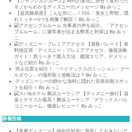
【ジャングルクルーズ】時代の変化に併せて変わった
モノからわかるディズニーのメッセージ
By
みっこ
【超高難易度】こんな所に…！TDL「美女と野獣」隠
れミッキー6つを画像で解説！
By
みっこ
当事者の声を紹介。「アクセシ
ブルルーム」に健常者が泊まる弊害と対策は
By
みっ
こ
【昼夜パレード】有
料指定席「ディズニー・プレミアアクセス」徹底攻略
ガイド！買うべき？購入方法、鑑賞エリア、デメリッ
トなど紹介
By
みっこ
停止位置を紹介！ 「ベイマックスのミッション・クー
ルダウン」の場所取り攻略法は？
By
みっこ
ディズニーシーの静かな漁村に隠れた安産祈願スポッ
トを紹介！
By
みっこ
【ディズニー旅行】温
泉とテラスが最高！舞浜ユーラシア「デラックスバル
コニールーム」徹底レビュー！
By
みっこ
新着投稿
【真夏ディズニー】熱中症対策に用意しておきたいア