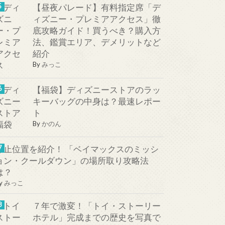
【昼夜パレード】有料指定席「デ
ィズニー・プレミアアクセス」徹
底攻略ガイド！買うべき？購入方
法、鑑賞エリア、デメリットなど
紹介
By
みっこ
【福袋】ディズニーストアのラッ
キーバッグの中身は？最速レポー
ト
By
かのん
停止位置を紹介！ 「ベイマックスのミッシ
ョン・クールダウン」の場所取り攻略法
は？
y
みっこ
７年で激変！「トイ・ストーリー
ホテル」完成までの歴史を写真で