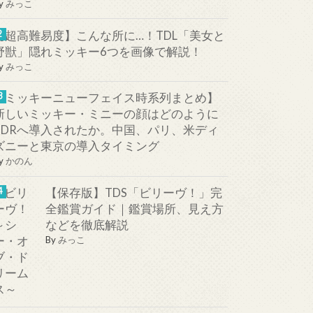
y
みっこ
【超高難易度】こんな所に…！TDL「美女と
野獣」隠れミッキー6つを画像で解説！
y
みっこ
【ミッキーニューフェイス時系列まとめ】
新しいミッキー・ミニーの顔はどのように
TDRへ導入されたか。中国、パリ、米ディ
ズニーと東京の導入タイミング
y
かのん
【保存版】TDS「ビリーヴ！」完
全鑑賞ガイド｜鑑賞場所、見え方
などを徹底解説
By
みっこ