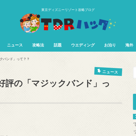
東京ディズニーリゾート攻略ブログ
ニュース
攻略法
話題
ウエディング
お泊り
海外
TDL&TDS攻略法
TDSアトラク
TDLアトラク
クバンド」って？？
ニュース
好評の「マジックバンド」っ