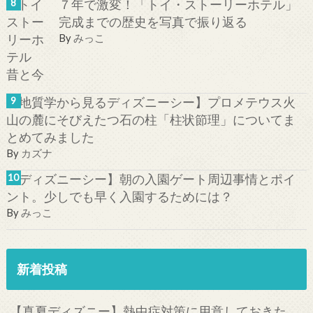
７年で激変！「トイ・ストーリーホテル」
完成までの歴史を写真で振り返る
By
みっこ
【地質学から見るディズニーシー】プロメテウス火
山の麓にそびえたつ石の柱「柱状節理」についてま
とめてみました
By
カズナ
【ディズニーシー】朝の入園ゲート周辺事情とポイ
ント。少しでも早く入園するためには？
By
みっこ
新着投稿
【真夏ディズニー】熱中症対策に用意しておきた