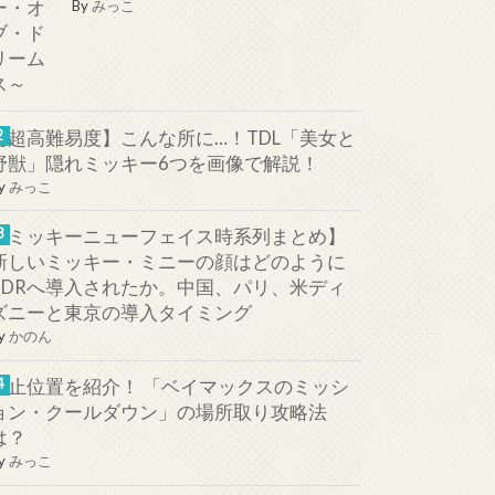
By
みっこ
【超高難易度】こんな所に…！TDL「美女と
野獣」隠れミッキー6つを画像で解説！
y
みっこ
【ミッキーニューフェイス時系列まとめ】
新しいミッキー・ミニーの顔はどのように
TDRへ導入されたか。中国、パリ、米ディ
ズニーと東京の導入タイミング
y
かのん
停止位置を紹介！ 「ベイマックスのミッシ
ョン・クールダウン」の場所取り攻略法
は？
y
みっこ