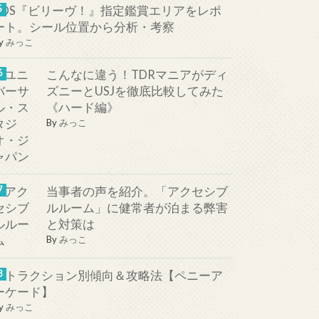
TDS『ビリーヴ！』指定鑑賞エリアをレポ
ート。シール位置から分析・考察
y
みっこ
こんなに違う！TDRマニアがディ
ズニーとUSJを徹底比較してみた
《ハード編》
By
みっこ
当事者の声を紹介。「アクセシブ
ルルーム」に健常者が泊まる弊害
と対策は
By
みっこ
アトラクション別傾向＆攻略法【ペニーア
ーケード】
y
みっこ