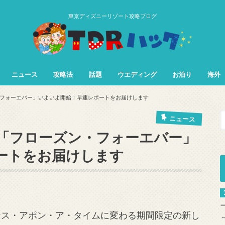
東京ディズニーリゾート攻略ブログ
ニュース
攻略法
話題
ウエディング
お泊り
海外
TDL&TDS攻略法
TDSアトラク
TDLアトラク
フォーエバー」いよいよ開始！早速レポートをお届けします
ニュース
「フローズン・フォーエバー」
ートをお届けします
ワンス・アポン・ア・タイムに変わる期間限定の新し