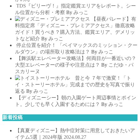
TDS『ビリーヴ！』指定鑑賞エリアをレポート。シー
ル位置から分析・考察
By
みっこ
【昼夜パレード】有
料指定席「ディズニー・プレミアアクセス」徹底攻略
ガイド！買うべき？購入方法、鑑賞エリア、デメリッ
トなど紹介
By
みっこ
停止位置を紹介！ 「ベイマックスのミッション・クー
ルダウン」の場所取り攻略法は？
By
みっこ
【舞浜駅エレベーター攻略法】何両目が一番近いの？
大型エレベーターの様子や注意点は？
By
こだゆ・パ
スカリーヌ
７年で激変！「ト
イ・ストーリーホテル」完成までの歴史を写真で振り
返る
By
みっこ
【ディズニーシー】朝の入園ゲート周辺事情とポイン
ト。少しでも早く入園するためには？
By
みっこ
新着投稿
【真夏ディズニー】熱中症対策に用意しておきたいア
イテム5選｜2024年版
2024.08.27