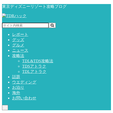
東京ディズニーリゾート攻略ブログ
レポート
グッズ
グルメ
ニュース
攻略法
TDL&TDS攻略法
TDSアトラク
TDLアトラク
話題
ウエディング
お泊り
海外
お問い合わせ
≡