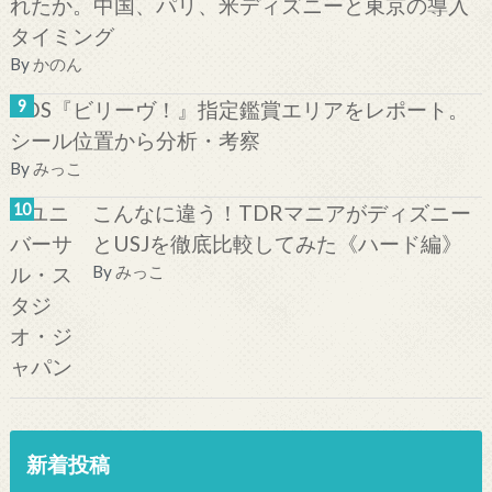
れたか。中国、パリ、米ディズニーと東京の導入
タイミング
By
かのん
TDS『ビリーヴ！』指定鑑賞エリアをレポート。
シール位置から分析・考察
By
みっこ
こんなに違う！TDRマニアがディズニー
とUSJを徹底比較してみた《ハード編》
By
みっこ
新着投稿