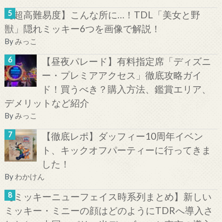
【超高難易度】こんな所に…！TDL「美女と野
獣」隠れミッキー6つを画像で解説！
By
みっこ
【昼夜パレード】有料指定席「ディズニ
ー・プレミアアクセス」徹底攻略ガイ
ド！買うべき？購入方法、鑑賞エリア、
デメリットなど紹介
By
みっこ
【徹底レポ】ダッフィー10周年イベン
ト、キックオフパーティーに行ってきま
した！
By
わかけん
【ミッキーニューフェイス時系列まとめ】新しい
ミッキー・ミニーの顔はどのようにTDRへ導入さ