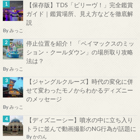
【保存版】TDS「ビリーヴ！」完全鑑賞
ガイド｜鑑賞場所、見え方などを徹底解
説
By
みっこ
停止位置を紹介！ 「ベイマックスのミッ
ション・クールダウン」の場所取り攻略
法は？
By
みっこ
【ジャングルクルーズ】時代の変化に併
せて変わったモノからわかるディズニー
のメッセージ
By
みっこ
【ディズニーシー】噴水の中に立ち入り
トラに並んで動画撮影のNG行為が話題に
By
かのん