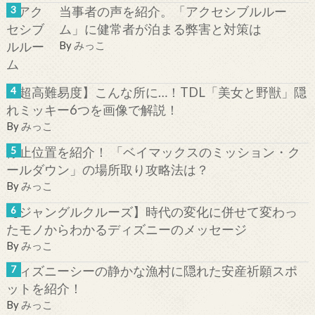
当事者の声を紹介。「アクセシブルルー
ム」に健常者が泊まる弊害と対策は
By
みっこ
【超高難易度】こんな所に…！TDL「美女と野獣」隠
れミッキー6つを画像で解説！
By
みっこ
停止位置を紹介！ 「ベイマックスのミッション・ク
ールダウン」の場所取り攻略法は？
By
みっこ
【ジャングルクルーズ】時代の変化に併せて変わっ
たモノからわかるディズニーのメッセージ
By
みっこ
ディズニーシーの静かな漁村に隠れた安産祈願スポ
ットを紹介！
By
みっこ