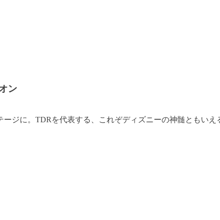
オン
テージに。TDRを代表する、これぞディズニーの神髄ともいえ