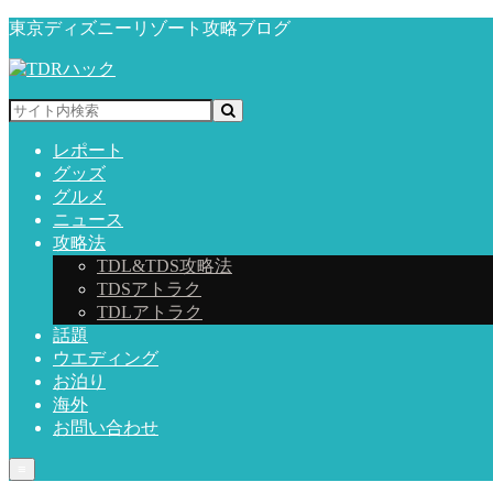
東京ディズニーリゾート攻略ブログ
レポート
グッズ
グルメ
ニュース
攻略法
TDL&TDS攻略法
TDSアトラク
TDLアトラク
話題
ウエディング
お泊り
海外
お問い合わせ
≡