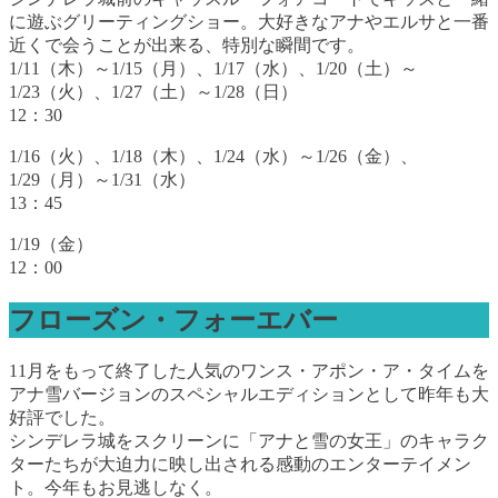
に遊ぶグリーティングショー。大好きなアナやエルサと一番
近くで会うことが出来る、特別な瞬間です。
1/11（木）～1/15（月）、1/17（水）、1/20（土）～
1/23（火）、1/27（土）～1/28（日）
12：30
1/16（火）、1/18（木）、1/24（水）～1/26（金）、
1/29（月）～1/31（水）
13：45
1/19（金）
12：00
フローズン・フォーエバー
11月をもって終了した人気のワンス・アポン・ア・タイムを
アナ雪バージョンのスペシャルエディションとして昨年も大
好評でした。
シンデレラ城をスクリーンに「アナと雪の女王」のキャラク
ターたちが大迫力に映し出される感動のエンターテイメン
ト。今年もお見逃しなく。