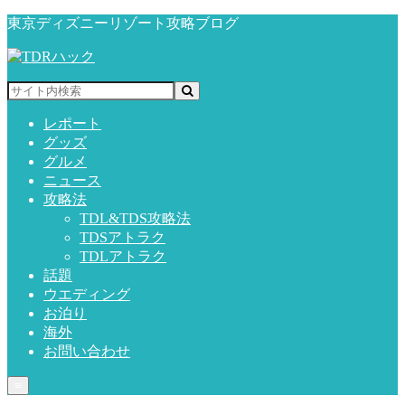
東京ディズニーリゾート攻略ブログ
レポート
グッズ
グルメ
ニュース
攻略法
TDL&TDS攻略法
TDSアトラク
TDLアトラク
話題
ウエディング
お泊り
海外
お問い合わせ
≡