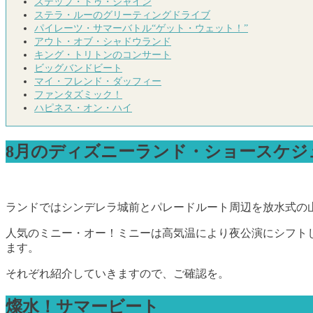
ステップ・トゥ・シャイン
ステラ・ルーのグリーティングドライブ
パイレーツ・サマーバトル“ゲット・ウェット！”
アウト・オブ・シャドウランド
キング・トリトンのコンサート
ビッグバンドビート
マイ・フレンド・ダッフィー
ファンタズミック！
ハピネス・オン・ハイ
8月のディズニーランド・ショースケジ
ランドではシンデレラ城前とパレードルート周辺を放水式の
人気のミニー・オー！ミニーは高気温により夜公演にシフト
ます。
それぞれ紹介していきますので、ご確認を。
燦水！サマービート