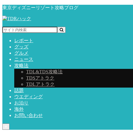
東京ディズニーリゾート攻略ブログ
レポート
グッズ
グルメ
ニュース
攻略法
TDL&TDS攻略法
TDSアトラク
TDLアトラク
話題
ウエディング
お泊り
海外
お問い合わせ
≡