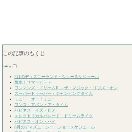
この記事のもくじ
8月のディズニーランド・ショースケジュール
燦水！サマービート
ワンマンズ・ドリームII ―ザ・マジック・リブズ・オン
スーパードゥーパー・ジャンピングタイム
ミニー・オー！ミニー
ワンス・アポン・ア・タイム
ハピネス・イズ・ヒア
エレクトリカルパレード・ドリームライツ
ハピネス・オン・ハイ
8月のディズニーシー・ショースケジュール