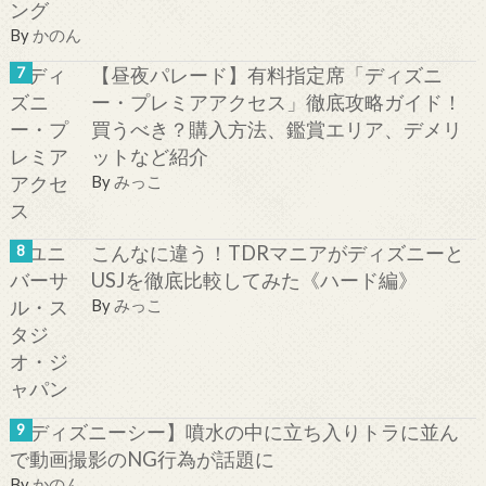
ング
By
かのん
【昼夜パレード】有料指定席「ディズニ
ー・プレミアアクセス」徹底攻略ガイド！
買うべき？購入方法、鑑賞エリア、デメリ
ットなど紹介
By
みっこ
こんなに違う！TDRマニアがディズニーと
USJを徹底比較してみた《ハード編》
By
みっこ
【ディズニーシー】噴水の中に立ち入りトラに並ん
で動画撮影のNG行為が話題に
By
かのん