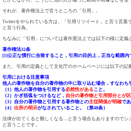
それが、著作権法上で言うところの「引用」。
Twitterをやられている方は、「引用リツイート」と言
と言う行為。
ちなみに「引用」については著作憲法上では以下の様に定義
著作権法32条
[1]公正な慣行に合致すること，引用の目的上，正当な範囲
また、引用の定義として文化庁のホームページには以下の記
引用における注意事項
他人の著作物を自分の著作物の中に取り込む場合，すなわち
（1）他人の著作物を引用する
必然性がある
こと。
（2）かぎ括弧をつけるなど，
自分の著作物と引用部分とが区
（3）自分の著作物と引用する著作物との
主従関係が明確
であ
（4）
出所の明示
がなされていること。（第48条）
法律が出てくると難しくなる…と言う場合もありますのでシ
と言うことです。