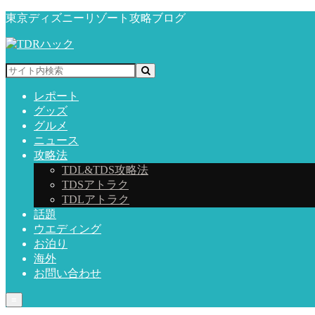
東京ディズニーリゾート攻略ブログ
レポート
グッズ
グルメ
ニュース
攻略法
TDL&TDS攻略法
TDSアトラク
TDLアトラク
話題
ウエディング
お泊り
海外
お問い合わせ
≡