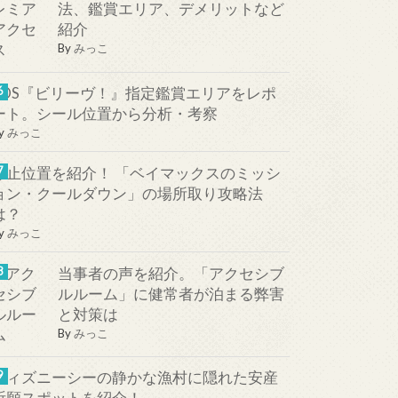
法、鑑賞エリア、デメリットなど
紹介
By
みっこ
TDS『ビリーヴ！』指定鑑賞エリアをレポ
ート。シール位置から分析・考察
y
みっこ
停止位置を紹介！ 「ベイマックスのミッシ
ョン・クールダウン」の場所取り攻略法
は？
y
みっこ
当事者の声を紹介。「アクセシブ
ルルーム」に健常者が泊まる弊害
と対策は
By
みっこ
ディズニーシーの静かな漁村に隠れた安産