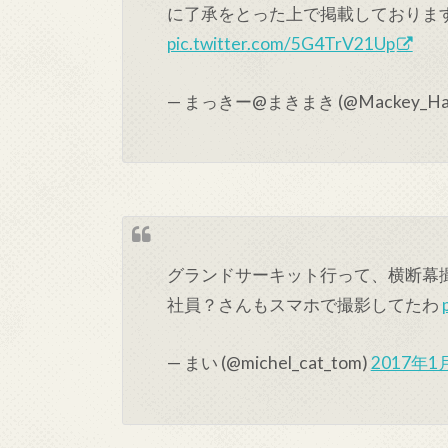
に了承をとった上で掲載しております
pic.twitter.com/5G4TrV21Up
— まっきー@まきまき (@Mackey_Ham
グランドサーキット行って、横断幕撮
社員？さんもスマホで撮影してたわ
— まい (@michel_cat_tom)
2017年1