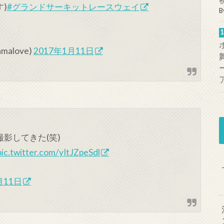
)
#グランドサーキットレースウェイ
B
alove)
2017年1月11日
影してきた(笑)
pic.twitter.com/yItJZpeSdl
月11日