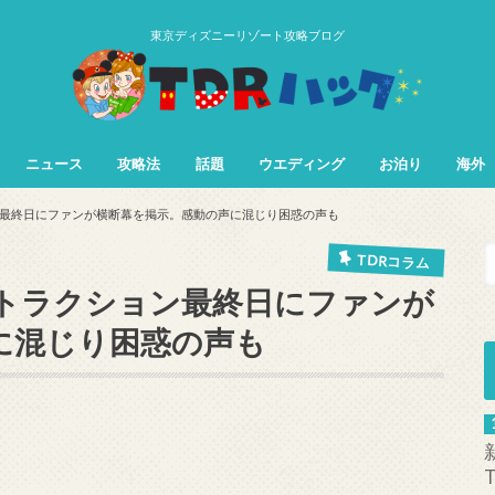
東京ディズニーリゾート攻略ブログ
ニュース
攻略法
話題
ウエディング
お泊り
海外
TDL&TDS攻略法
TDSアトラク
TDLアトラク
最終日にファンが横断幕を掲示。感動の声に混じり困惑の声も
TDRコラム
トラクション最終日にファンが
に混じり困惑の声も