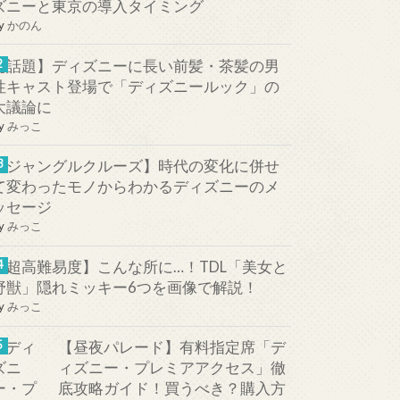
ズニーと東京の導入タイミング
y
かのん
【話題】ディズニーに長い前髪・茶髪の男
性キャスト登場で「ディズニールック」の
大議論に
y
みっこ
【ジャングルクルーズ】時代の変化に併せ
て変わったモノからわかるディズニーのメ
ッセージ
y
みっこ
【超高難易度】こんな所に…！TDL「美女と
野獣」隠れミッキー6つを画像で解説！
y
みっこ
【昼夜パレード】有料指定席「デ
ィズニー・プレミアアクセス」徹
底攻略ガイド！買うべき？購入方