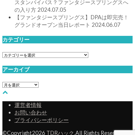
スタンバイパス？ファンタジースプリングスへ
の入り方
2024.07.05
【ファンタジースプリングス】DPAは即完売！
グランドオープン当日レポート
2024.06.07
カテゴリー
カ
テ
ゴ
アーカイブ
リ
ア
ー
ー
カ
運営者情報
イ
お問い合わせ
ブ
プライバシーポリシー
©Copyright2026
TDRハック
.All Rights Reserved.