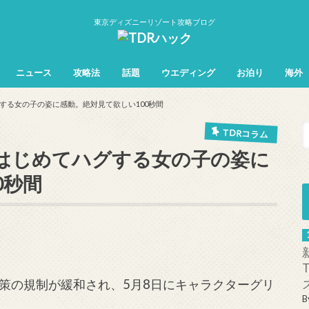
東京ディズニーリゾート攻略ブログ
ニュース
攻略法
話題
ウエディング
お泊り
海外
TDL&TDS攻略法
TDSアトラク
TDLアトラク
する女の子の姿に感動。絶対見て欲しい100秒間
TDRコラム
はじめてハグする女の子の姿に
0秒間
策の規制が緩和され、5月8日にキャラクターグリ
B