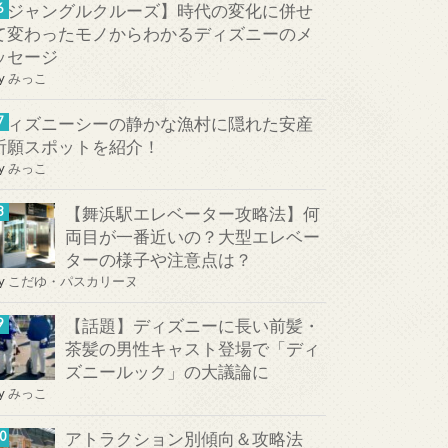
【ジャングルクルーズ】時代の変化に併せ
て変わったモノからわかるディズニーのメ
ッセージ
y
みっこ
ディズニーシーの静かな漁村に隠れた安産
祈願スポットを紹介！
y
みっこ
【舞浜駅エレベーター攻略法】何
両目が一番近いの？大型エレベー
ターの様子や注意点は？
y
こだゆ・パスカリーヌ
【話題】ディズニーに長い前髪・
茶髪の男性キャスト登場で「ディ
ズニールック」の大議論に
y
みっこ
アトラクション別傾向＆攻略法