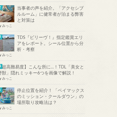
当事者の声を紹介。「アクセシブ
ルルーム」に健常者が泊まる弊害
と対策は
y
みっこ
TDS『ビリーヴ！』指定鑑賞エリ
アをレポート。シール位置から分
析・考察
y
みっこ
【超高難易度】こんな所に…！TDL「美女と
野獣」隠れミッキー6つを画像で解説！
y
みっこ
停止位置を紹介！ 「ベイマックス
のミッション・クールダウン」の
場所取り攻略法は？
y
みっこ