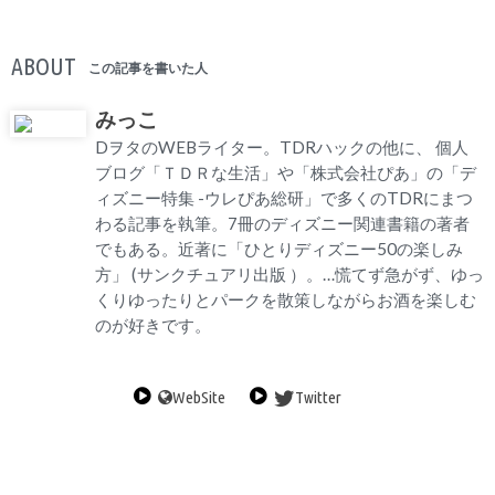
ABOUT
この記事を書いた人
みっこ
DヲタのWEBライター。TDRハックの他に、 個人
ブログ「ＴＤＲな生活」や「株式会社ぴあ」の「デ
ィズニー特集 -ウレぴあ総研」で多くのTDRにまつ
わる記事を執筆。7冊のディズニー関連書籍の著者
でもある。近著に「ひとりディズニー50の楽しみ
方」 (サンクチュアリ出版 ）。…慌てず急がず、ゆっ
くりゆったりとパークを散策しながらお酒を楽しむ
のが好きです。
WebSite
Twitter