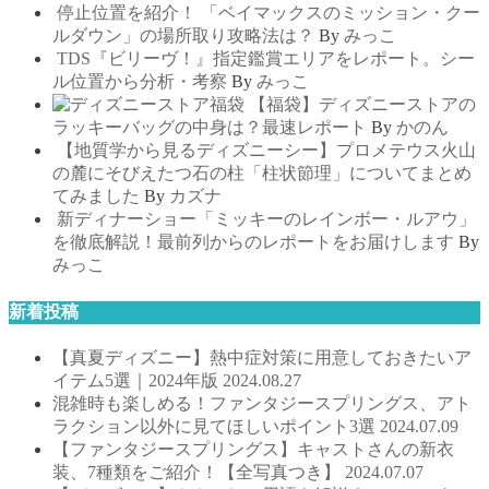
停止位置を紹介！ 「ベイマックスのミッション・クー
ルダウン」の場所取り攻略法は？
By
みっこ
TDS『ビリーヴ！』指定鑑賞エリアをレポート。シー
ル位置から分析・考察
By
みっこ
【福袋】ディズニーストアの
ラッキーバッグの中身は？最速レポート
By
かのん
【地質学から見るディズニーシー】プロメテウス火山
の麓にそびえたつ石の柱「柱状節理」についてまとめ
てみました
By
カズナ
新ディナーショー「ミッキーのレインボー・ルアウ」
を徹底解説！最前列からのレポートをお届けします
By
みっこ
新着投稿
【真夏ディズニー】熱中症対策に用意しておきたいア
イテム5選｜2024年版
2024.08.27
混雑時も楽しめる！ファンタジースプリングス、アト
ラクション以外に見てほしいポイント3選
2024.07.09
【ファンタジースプリングス】キャストさんの新衣
装、7種類をご紹介！【全写真つき】
2024.07.07