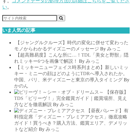
す。
コメントデータの処理方法の詳細はこちらをご覧くださ
い
。
いま人気の記事
【ジャングルクルーズ】時代の変化に併せて変わった
モノからわかるディズニーのメッセージ
By
みっこ
【超高難易度】こんな所に…！TDL「美女と野獣」隠
れミッキー6つを画像で解説！
By
みっこ
【ミッキーニューフェイス時系列まとめ】新しいミッ
キー・ミニーの顔はどのようにTDRへ導入されたか。
中国、パリ、米ディズニーと東京の導入タイミング
By
かのん
【保存版】
TDS「ビリーヴ！」完全鑑賞ガイド｜鑑賞場所、見え
方などを徹底解説
By
みっこ
【昼夜パレード】有
料指定席「ディズニー・プレミアアクセス」徹底攻略
ガイド！買うべき？購入方法、鑑賞エリア、デメリッ
トなど紹介
By
みっこ