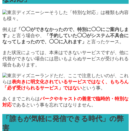
そうした「特別な対応」は種類も内容
も様々。
例えば
「◯◯ができなかったので、特別に◯◯にご案内しま
す」
と言う場合や、
「予約していた◯◯がシステム不具合に
なってしまったので、◯◯に入れます」
と言ったケース。
また状況によっては、本来はできないサービスですが、他に
代替ができない場合には思いもよらぬサービスが受けられる
場合もあります。
ただ、ここで注意したいのが、これ
らは
表向きに明文化されているサービスではなく、もちろん
「必ず受けられるサービス」ではない
という事。
あくまでこれらは
パークやキャストの善意で臨時的・特別な
対応
であるという事を忘れてはなりません。
「誰もが気軽に発信できる時代」の弊
害