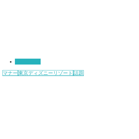
TDRコラム
マナー
東京ディズニーリゾート
話題