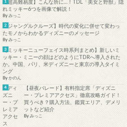
【超高難易度】こんな所に…！TDL「美女と野獣」隠
れミッキー6つを画像で解説！
By
みっこ
【ジャングルクルーズ】時代の変化に併せて変わっ
たモノからわかるディズニーのメッセージ
By
みっこ
【ミッキーニューフェイス時系列まとめ】新しいミ
ッキー・ミニーの顔はどのようにTDRへ導入された
か。中国、パリ、米ディズニーと東京の導入タイミ
ング
By
かのん
【昼夜パレード】有料指定席「ディズニ
ー・プレミアアクセス」徹底攻略ガイド！
買うべき？購入方法、鑑賞エリア、デメリ
ットなど紹介
By
みっこ