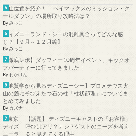
停止位置を紹介！ 「ベイマックスのミッション・ク
ールダウン」の場所取り攻略法は？
By
みっこ
ディズニーランド・シーの混雑具合ってどんな感
じ？【９月～１２月編】
By
みっこ
【徹底レポ】ダッフィー10周年イベント、キックオ
フパーティーに行ってきました！
By
わかけん
【地質学から見るディズニーシー】プロメテウス火
山の麓にそびえたつ石の柱「柱状節理」についてま
とめてみました
By
カズナ
【話題】 ディズニーキャストの「お客様」
呼びはアリ？ナシ？ゲストのニーズを考え
ると見えてくる理由