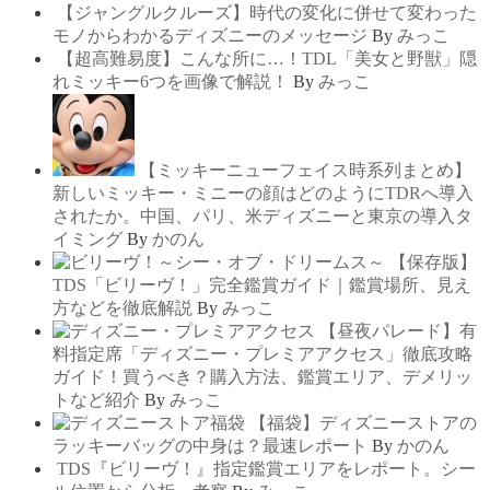
【ジャングルクルーズ】時代の変化に併せて変わった
モノからわかるディズニーのメッセージ
By
みっこ
【超高難易度】こんな所に…！TDL「美女と野獣」隠
れミッキー6つを画像で解説！
By
みっこ
【ミッキーニューフェイス時系列まとめ】
新しいミッキー・ミニーの顔はどのようにTDRへ導入
されたか。中国、パリ、米ディズニーと東京の導入タ
イミング
By
かのん
【保存版】
TDS「ビリーヴ！」完全鑑賞ガイド｜鑑賞場所、見え
方などを徹底解説
By
みっこ
【昼夜パレード】有
料指定席「ディズニー・プレミアアクセス」徹底攻略
ガイド！買うべき？購入方法、鑑賞エリア、デメリッ
トなど紹介
By
みっこ
【福袋】ディズニーストアの
ラッキーバッグの中身は？最速レポート
By
かのん
TDS『ビリーヴ！』指定鑑賞エリアをレポート。シー