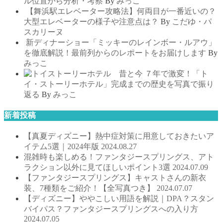
ル位置から分析・考察
By
みっこ
【舞浜駅エレベーター攻略法】何両目が一番近いの？
大型エレベーターの様子や注意点は？
By
こだゆ・パ
スカリーヌ
新ディナーショー「ミッキーのレインボー・ルアウ」
を徹底解説！最前列からのレポートをお届けします
By
みっこ
７年で激変！「ト
イ・ストーリーホテル」完成までの歴史を写真で振り
返る
By
みっこ
新着投稿
【真夏ディズニー】熱中症対策に用意しておきたいア
イテム5選｜2024年版
2024.08.27
混雑時も楽しめる！ファンタジースプリングス、アト
ラクション以外に見てほしいポイント3選
2024.07.09
【ファンタジースプリングス】キャストさんの新衣
装、7種類をご紹介！【全写真つき】
2024.07.07
【ディズニー】ややこしい用語を解説｜DPA？スタン
バイパス？ファンタジースプリングスへの入り方
2024.07.05