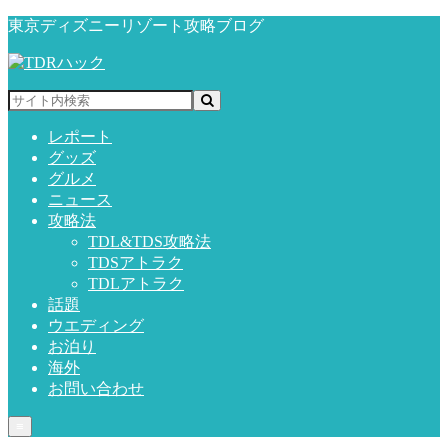
東京ディズニーリゾート攻略ブログ
レポート
グッズ
グルメ
ニュース
攻略法
TDL&TDS攻略法
TDSアトラク
TDLアトラク
話題
ウエディング
お泊り
海外
お問い合わせ
≡