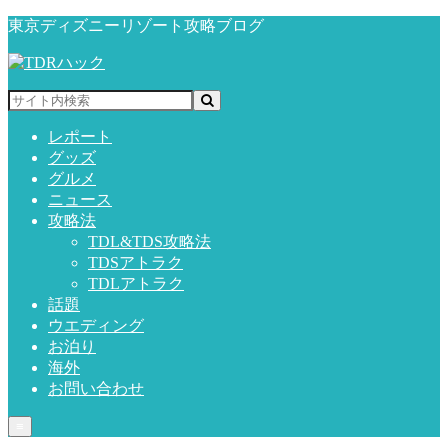
東京ディズニーリゾート攻略ブログ
レポート
グッズ
グルメ
ニュース
攻略法
TDL&TDS攻略法
TDSアトラク
TDLアトラク
話題
ウエディング
お泊り
海外
お問い合わせ
≡