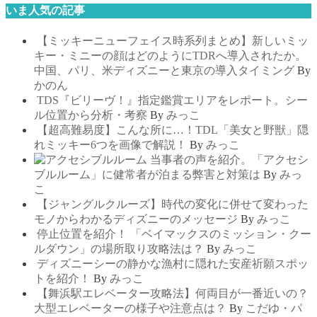
いま人気の記事
【ミッキーニューフェイス時系列まとめ】新しいミッ
キー・ミニーの顔はどのようにTDRへ導入されたか。
中国、パリ、米ディズニーと東京の導入タイミング
By
かのん
TDS『ビリーヴ！』指定鑑賞エリアをレポート。シー
ル位置から分析・考察
By
みっこ
【超高難易度】こんな所に…！TDL「美女と野獣」隠
れミッキー6つを画像で解説！
By
みっこ
当事者の声を紹介。「アクセシ
ブルルーム」に健常者が泊まる弊害と対策は
By
みっ
こ
【ジャングルクルーズ】時代の変化に併せて変わった
モノからわかるディズニーのメッセージ
By
みっこ
停止位置を紹介！ 「ベイマックスのミッション・クー
ルダウン」の場所取り攻略法は？
By
みっこ
ディズニーシーの静かな漁村に隠れた安産祈願スポッ
トを紹介！
By
みっこ
【舞浜駅エレベーター攻略法】何両目が一番近いの？
大型エレベーターの様子や注意点は？
By
こだゆ・パ