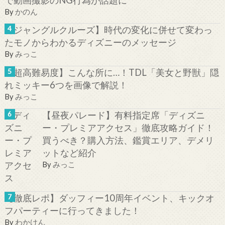
By
かのん
【ジャングルクルーズ】時代の変化に併せて変わっ
たモノからわかるディズニーのメッセージ
By
みっこ
【超高難易度】こんな所に…！TDL「美女と野獣」隠
れミッキー6つを画像で解説！
By
みっこ
【昼夜パレード】有料指定席「ディズニ
ー・プレミアアクセス」徹底攻略ガイド！
買うべき？購入方法、鑑賞エリア、デメリ
ットなど紹介
By
みっこ
【徹底レポ】ダッフィー10周年イベント、キックオ
フパーティーに行ってきました！
By
わかけん