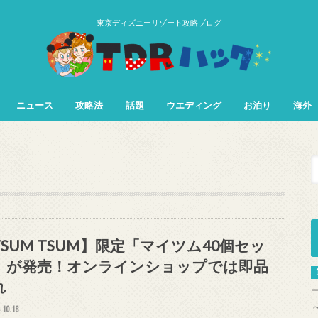
東京ディズニーリゾート攻略ブログ
ニュース
攻略法
話題
ウエディング
お泊り
海外
TDL&TDS攻略法
TDSアトラク
TDLアトラク
TSUM TSUM】限定「マイツム40個セッ
」が発売！オンラインショップでは即品
れ
.10.18