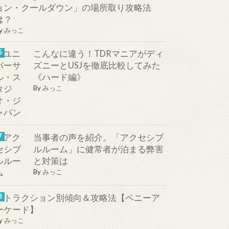
ョン・クールダウン」の場所取り攻略法
は？
y
みっこ
こんなに違う！TDRマニアがディ
ズニーとUSJを徹底比較してみた
《ハード編》
By
みっこ
当事者の声を紹介。「アクセシブ
ルルーム」に健常者が泊まる弊害
と対策は
By
みっこ
アトラクション別傾向＆攻略法【ペニーア
ーケード】
y
みっこ