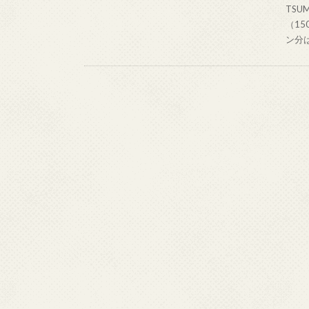
TS
（1
ン分