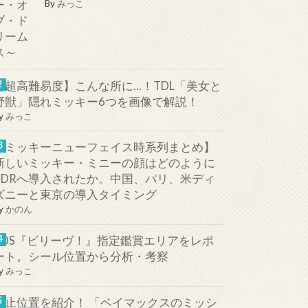
By
みっこ
【超高難易度】こんな所に…！TDL「美女と
野獣」隠れミッキー6つを画像で解説！
y
みっこ
【ミッキーニューフェイス時系列まとめ】
新しいミッキー・ミニーの顔はどのように
TDRへ導入されたか。中国、パリ、米ディ
ズニーと東京の導入タイミング
y
かのん
TDS『ビリーヴ！』指定鑑賞エリアをレポ
ート。シール位置から分析・考察
y
みっこ
停止位置を紹介！ 「ベイマックスのミッシ