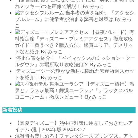
れミッキー6つを画像で解説！
By
みっこ
当事者の声を紹介。「アクセシ
ブルルーム」に健常者が泊まる弊害と対策は
By
みっ
こ
【昼夜パレード】有
料指定席「ディズニー・プレミアアクセス」徹底攻略
ガイド！買うべき？購入方法、鑑賞エリア、デメリッ
トなど紹介
By
みっこ
停止位置を紹介！ 「ベイマックスのミッション・クー
ルダウン」の場所取り攻略法は？
By
みっこ
ディズニーシーの静かな漁村に隠れた安産祈願スポッ
トを紹介！
By
みっこ
【ディズニー旅行】温
泉とテラスが最高！舞浜ユーラシア「デラックスバル
コニールーム」徹底レビュー！
By
みっこ
新着投稿
【真夏ディズニー】熱中症対策に用意しておきたいア
イテム5選｜2024年版
2024.08.27
混雑時も楽しめる！ファンタジースプリングス、アト