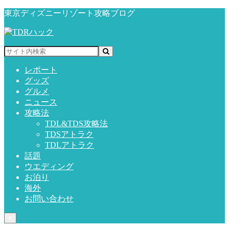
東京ディズニーリゾート攻略ブログ
レポート
グッズ
グルメ
ニュース
攻略法
TDL&TDS攻略法
TDSアトラク
TDLアトラク
話題
ウエディング
お泊り
海外
お問い合わせ
≡