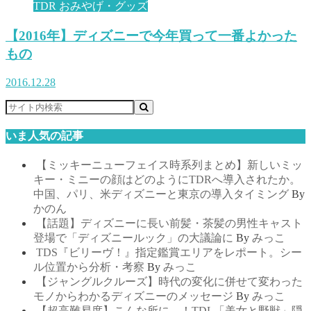
TDR おみやげ・グッズ
【2016年】ディズニーで今年買って一番よかった
もの
2016.12.28
いま人気の記事
【ミッキーニューフェイス時系列まとめ】新しいミッ
キー・ミニーの顔はどのようにTDRへ導入されたか。
中国、パリ、米ディズニーと東京の導入タイミング
By
かのん
【話題】ディズニーに長い前髪・茶髪の男性キャスト
登場で「ディズニールック」の大議論に
By
みっこ
TDS『ビリーヴ！』指定鑑賞エリアをレポート。シー
ル位置から分析・考察
By
みっこ
【ジャングルクルーズ】時代の変化に併せて変わった
モノからわかるディズニーのメッセージ
By
みっこ
【超高難易度】こんな所に…！TDL「美女と野獣」隠