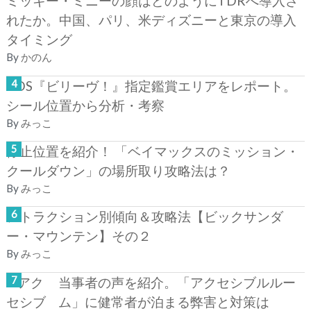
ミッキー・ミニーの顔はどのようにTDRへ導入さ
れたか。中国、パリ、米ディズニーと東京の導入
タイミング
By
かのん
TDS『ビリーヴ！』指定鑑賞エリアをレポート。
シール位置から分析・考察
By
みっこ
停止位置を紹介！ 「ベイマックスのミッション・
クールダウン」の場所取り攻略法は？
By
みっこ
アトラクション別傾向＆攻略法【ビックサンダ
ー・マウンテン】その２
By
みっこ
当事者の声を紹介。「アクセシブルルー
ム」に健常者が泊まる弊害と対策は