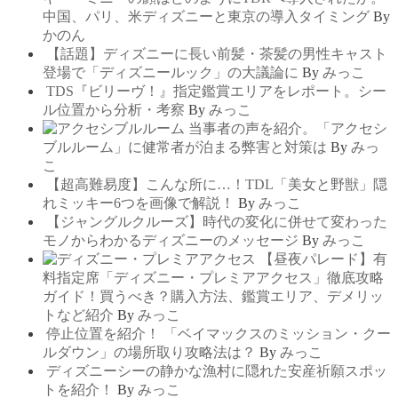
中国、パリ、米ディズニーと東京の導入タイミング
By
かのん
【話題】ディズニーに長い前髪・茶髪の男性キャスト
登場で「ディズニールック」の大議論に
By
みっこ
TDS『ビリーヴ！』指定鑑賞エリアをレポート。シー
ル位置から分析・考察
By
みっこ
当事者の声を紹介。「アクセシ
ブルルーム」に健常者が泊まる弊害と対策は
By
みっ
こ
【超高難易度】こんな所に…！TDL「美女と野獣」隠
れミッキー6つを画像で解説！
By
みっこ
【ジャングルクルーズ】時代の変化に併せて変わった
モノからわかるディズニーのメッセージ
By
みっこ
【昼夜パレード】有
料指定席「ディズニー・プレミアアクセス」徹底攻略
ガイド！買うべき？購入方法、鑑賞エリア、デメリッ
トなど紹介
By
みっこ
停止位置を紹介！ 「ベイマックスのミッション・クー
ルダウン」の場所取り攻略法は？
By
みっこ
ディズニーシーの静かな漁村に隠れた安産祈願スポッ
トを紹介！
By
みっこ