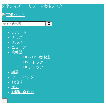
東京ディズニーリゾート攻略ブログ
レポート
グッズ
グルメ
ニュース
攻略法
TDL&TDS攻略法
TDSアトラク
TDLアトラク
話題
ウエディング
お泊り
海外
お問い合わせ
≡