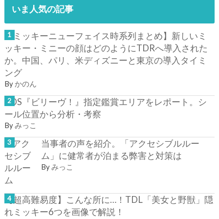
いま人気の記事
【ミッキーニューフェイス時系列まとめ】新しいミ
ッキー・ミニーの顔はどのようにTDRへ導入された
か。中国、パリ、米ディズニーと東京の導入タイミ
ング
By
かのん
TDS『ビリーヴ！』指定鑑賞エリアをレポート。シ
ール位置から分析・考察
By
みっこ
当事者の声を紹介。「アクセシブルルー
ム」に健常者が泊まる弊害と対策は
By
みっこ
【超高難易度】こんな所に…！TDL「美女と野獣」隠
れミッキー6つを画像で解説！