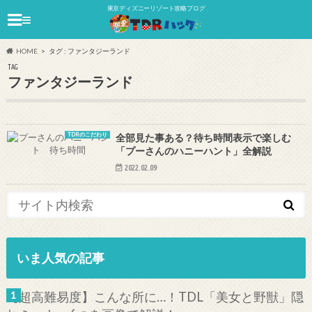
東京ディズニーリゾート攻略ブログ
≡
HOME
タグ : ファンタジーランド
TAG
ファンタジーランド
TDRのこだわり
全部見た事ある？待ち時間表示で楽しむ
「プーさんのハニーハント」全解説
2022.02.09
いま人気の記事
【超高難易度】こんな所に…！TDL「美女と野獣」隠