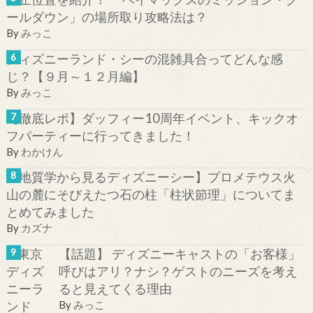
ールダウン」の場所取り攻略法は？
By
みっこ
ディズニーランド・シーの混雑具合ってどんな感
じ？【９月～１２月編】
By
みっこ
【徹底レポ】ダッフィー10周年イベント、キックオ
フパーティーに行ってきました！
By
わかけん
【地質学から見るディズニーシー】プロメテウス火
山の麓にそびえたつ石の柱「柱状節理」についてま
とめてみました
By
カズナ
【話題】 ディズニーキャストの「お客様」
呼びはアリ？ナシ？ゲストのニーズを考え
ると見えてくる理由
By
みっこ