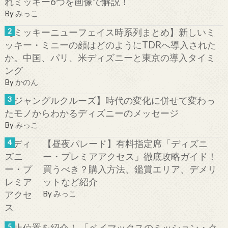
れミッキー6つを画像で解説！
By
みっこ
【ミッキーニューフェイス時系列まとめ】新しいミ
ッキー・ミニーの顔はどのようにTDRへ導入された
か。中国、パリ、米ディズニーと東京の導入タイミ
ング
By
かのん
【ジャングルクルーズ】時代の変化に併せて変わっ
たモノからわかるディズニーのメッセージ
By
みっこ
【昼夜パレード】有料指定席「ディズニ
ー・プレミアアクセス」徹底攻略ガイド！
買うべき？購入方法、鑑賞エリア、デメリ
ットなど紹介
By
みっこ
停止位置を紹介！ 「ベイマックスのミッション・ク