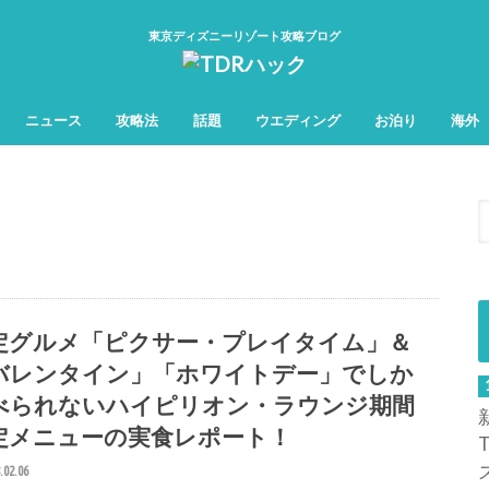
東京ディズニーリゾート攻略ブログ
ニュース
攻略法
話題
ウエディング
お泊り
海外
TDL&TDS攻略法
TDSアトラク
TDLアトラク
定グルメ「ピクサー・プレイタイム」＆
バレンタイン」「ホワイトデー」でしか
べられないハイピリオン・ラウンジ期間
定メニューの実食レポート！
.02.06