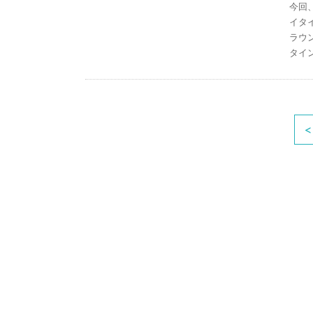
今回
イタ
ラウ
タイ
<