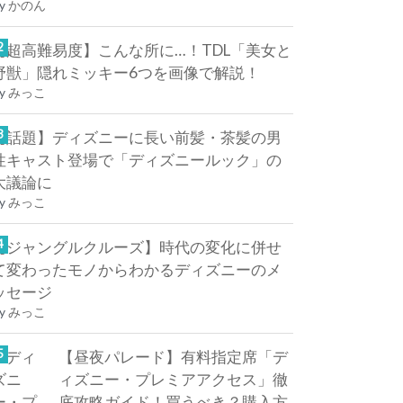
y
かのん
【超高難易度】こんな所に…！TDL「美女と
野獣」隠れミッキー6つを画像で解説！
y
みっこ
【話題】ディズニーに長い前髪・茶髪の男
性キャスト登場で「ディズニールック」の
大議論に
y
みっこ
【ジャングルクルーズ】時代の変化に併せ
て変わったモノからわかるディズニーのメ
ッセージ
y
みっこ
【昼夜パレード】有料指定席「デ
ィズニー・プレミアアクセス」徹
底攻略ガイド！買うべき？購入方