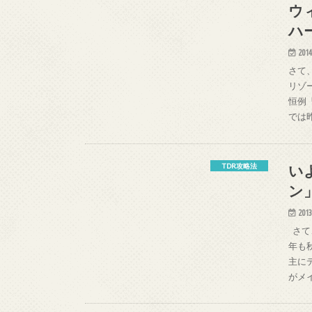
ウ
ハ
2014
さて
リゾ
恒例
では
い
TDR攻略法
ン
2013
さて
年も
主に
がメ