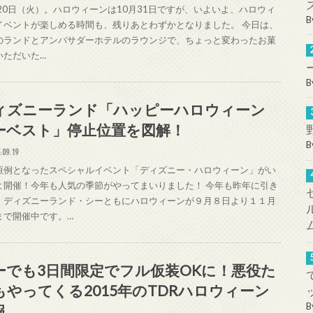
月20日（火）。ハロウィーンは10月31日ですが、いよいよ、ハロウィ
B
イベントが楽しめる時間も、残りあとわずかとなりました。 今日は、
のランドとアンバサダーホテルのラウンジで、ちょっと変わったお菓
いただいた…
B
ィズニーランド「ハッピーハロウィーン
ーベスト」停止位置を図解！
B
.09.19
恒例となったスペシャルイベント「ディズニー・ハロウィーン」がい
よ開催！今年も人気の季節がやってまいりました！ 今年も昨年に引き
、ディズニーランド・シーともにハロウィーンが９月８日より１１月
まで開催中です。…
ーでも3日間限定でフル仮装OKに！悪役た
もやってくる2015年のTDRハロウィーン
B
報