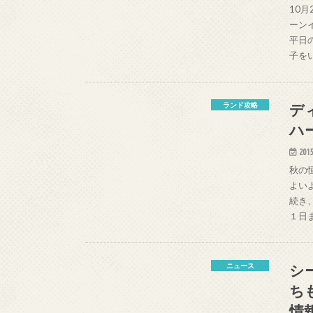
10
ーン
平日
子を
デ
ランド攻略
ハ
2015
秋の
よい
続き
１日
シ
ニュース
ち
情