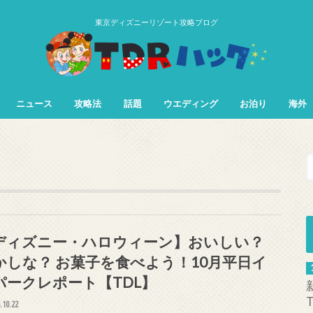
東京ディズニーリゾート攻略ブログ
ニュース
攻略法
話題
ウエディング
お泊り
海外
TDL&TDS攻略法
TDSアトラク
TDLアトラク
ディズニー・ハロウィーン】おいしい？
かしな？ お菓子を食べよう！10月平日イ
パークレポート【TDL】
.10.22