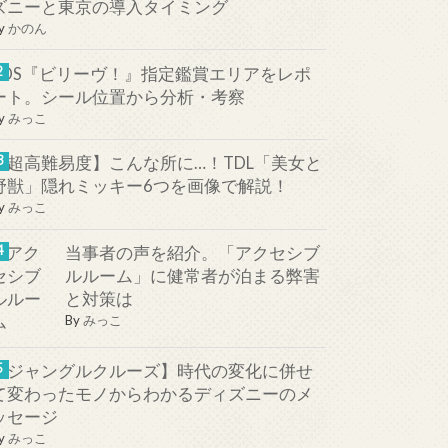
ズニーと東京の導入タイミング
y
かのん
TDS『ビリーヴ！』指定鑑賞エリアをレポ
ート。シール位置から分析・考察
y
みっこ
【超高難易度】こんな所に…！TDL「美女と
野獣」隠れミッキー6つを画像で解説！
y
みっこ
当事者の声を紹介。「アクセシブ
ルルーム」に健常者が泊まる弊害
と対策は
By
みっこ
【ジャングルクルーズ】時代の変化に併せ
て変わったモノからわかるディズニーのメ
ッセージ
y
みっこ