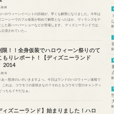
.06.04
のハロウィーンイベントの詳細が、早くも解禁になりました。今年は
ズニーシーでのフル仮装が初めて解禁となったほか、ヴィランズをテ
とした新ハーバーショーなどが登場します。 ディズニーランドでは、
B
も公演されていた…
制限！！全身仮装でハロウィーン祭りのて
B
こもりレポート！【ディズニーランド
 2014
.09.14
B
さあ～怒涛のレポいきますよっ。今日はランドのハロウィーン速報で
！ これは、コウモリの姿焼きなの？それともコウモリ型のキャンディ
 どっちもイヤだなぁ。
B
ディズニーランド】始まりました！ハロ