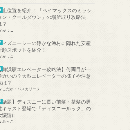
停止位置を紹介！ 「ベイマックスのミッシ
ョン・クールダウン」の場所取り攻略法
は？
y
みっこ
ディズニーシーの静かな漁村に隠れた安産
祈願スポットを紹介！
y
みっこ
【舞浜駅エレベーター攻略法】何両目が一
番近いの？大型エレベーターの様子や注意
点は？
y
こだゆ・パスカリーヌ
【話題】ディズニーに長い前髪・茶髪の男
性キャスト登場で「ディズニールック」の
大議論に
y
みっこ