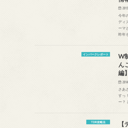
2015
今年
ディ
ーマ
昨年
W
インパークレポート
ん
編】
2014
さあ
すっ
ー？
【
TDR攻略法