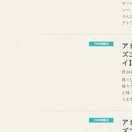
ディ
シー
そん
アト
TDR攻略法
ア
ズ
イ
201
様々
様々
ど様
りま
TDR攻略法
ア
ズ