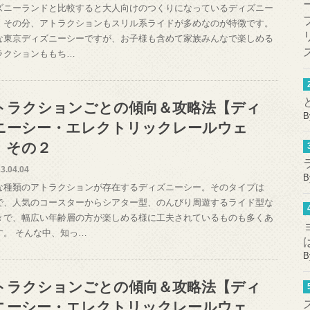
ズニーランドと比較すると大人向けのつくりになっているディズニー
。その分、アトラクションもスリル系ライドが多めなのが特徴です。
な東京ディズニーシーですが、お子様も含めて家族みんなで楽しめる
ラクションももち…
トラクションごとの傾向＆攻略法【ディ
B
ニーシー・エレクトリックレールウェ
】その２
3.04.04
B
な種類のアトラクションが存在するディズニーシー。そのタイプは
で、人気のコースターからシアター型、のんびり周遊するライド型な
々で、幅広い年齢層の方が楽しめる様に工夫されているものも多くあ
す。 そんな中、知っ…
B
トラクションごとの傾向＆攻略法【ディ
ニーシー・エレクトリックレールウェ