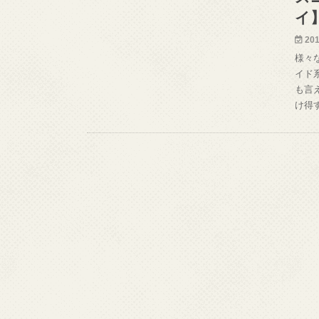
イ
201
様々
イド
も言
け得