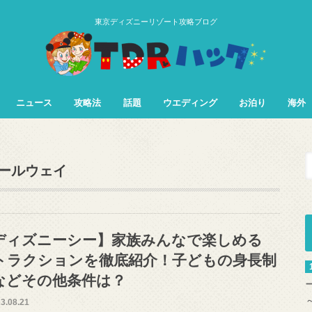
東京ディズニーリゾート攻略ブログ
ニュース
攻略法
話題
ウエディング
お泊り
海外
TDL&TDS攻略法
TDSアトラク
TDLアトラク
イ
ールウェイ
ディズニーシー】家族みんなで楽しめる
トラクションを徹底紹介！子どもの身長制
などその他条件は？
3.08.21