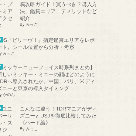
底攻略ガイド！買うべき？購入方
法、鑑賞エリア、デメリットなど
紹介
By
みっこ
TDS『ビリーヴ！』指定鑑賞エリアをレポ
ート。シール位置から分析・考察
y
みっこ
【ミッキーニューフェイス時系列まとめ】
新しいミッキー・ミニーの顔はどのように
TDRへ導入されたか。中国、パリ、米ディ
ズニーと東京の導入タイミング
y
かのん
こんなに違う！TDRマニアがディ
ズニーとUSJを徹底比較してみた
《ハード編》
By
みっこ