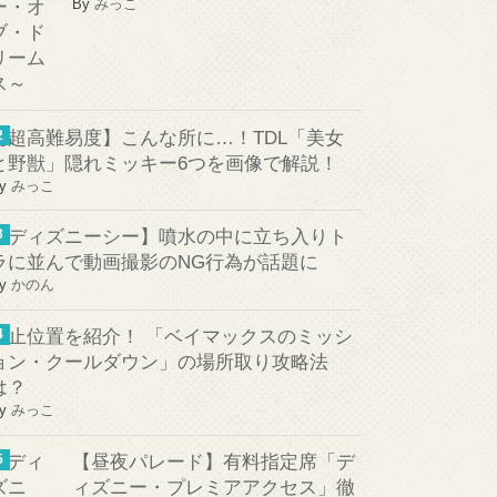
By
みっこ
【超高難易度】こんな所に…！TDL「美女
と野獣」隠れミッキー6つを画像で解説！
y
みっこ
【ディズニーシー】噴水の中に立ち入りト
ラに並んで動画撮影のNG行為が話題に
y
かのん
停止位置を紹介！ 「ベイマックスのミッシ
ョン・クールダウン」の場所取り攻略法
は？
y
みっこ
【昼夜パレード】有料指定席「デ
ィズニー・プレミアアクセス」徹