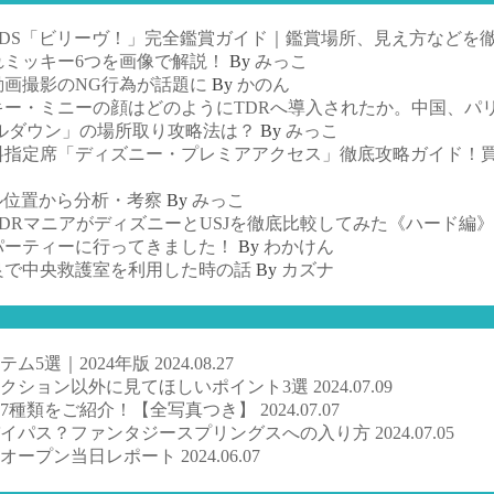
TDS「ビリーヴ！」完全鑑賞ガイド｜鑑賞場所、見え方などを
れミッキー6つを画像で解説！
By
みっこ
画撮影のNG行為が話題に
By
かのん
ー・ミニーの顔はどのようにTDRへ導入されたか。中国、パ
ルダウン」の場所取り攻略法は？
By
みっこ
料指定席「ディズニー・プレミアアクセス」徹底攻略ガイド！
ル位置から分析・考察
By
みっこ
DRマニアがディズニーとUSJを徹底比較してみた《ハード編》
パーティーに行ってきました！
By
わかけん
良で中央救護室を利用した時の話
By
カズナ
ム5選｜2024年版
2024.08.27
クション以外に見てほしいポイント3選
2024.07.09
7種類をご紹介！【全写真つき】
2024.07.07
バイパス？ファンタジースプリングスへの入り方
2024.07.05
ドオープン当日レポート
2024.06.07