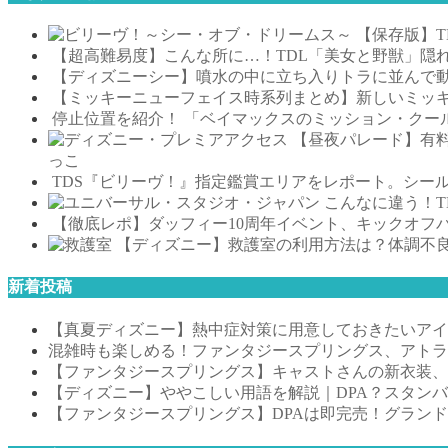
【保存版】
【超高難易度】こんな所に…！TDL「美女と野獣」隠
【ディズニーシー】噴水の中に立ち入りトラに並んで動
【ミッキーニューフェイス時系列まとめ】新しいミッキ
停止位置を紹介！ 「ベイマックスのミッション・クー
【昼夜パレード】有
っこ
TDS『ビリーヴ！』指定鑑賞エリアをレポート。シー
こんなに違う！T
【徹底レポ】ダッフィー10周年イベント、キックオフ
【ディズニー】救護室の利用方法は？体調不
新着投稿
【真夏ディズニー】熱中症対策に用意しておきたいアイテ
混雑時も楽しめる！ファンタジースプリングス、アトラ
【ファンタジースプリングス】キャストさんの新衣装、
【ディズニー】ややこしい用語を解説｜DPA？スタン
【ファンタジースプリングス】DPAは即完売！グラン