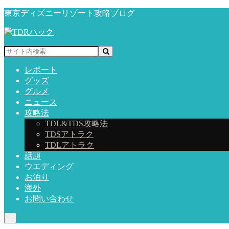
東京ディズニーリゾート攻略ブログ
レポート
グッズ
グルメ
ニュース
攻略法
TDL&TDS攻略法
TDSアトラク
TDLアトラク
話題
ウエディング
お泊り
海外
お問い合わせ
≡