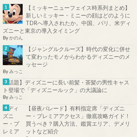
【ミッキーニューフェイス時系列まとめ】
新しいミッキー・ミニーの顔はどのように
TDRへ導入されたか。中国、パリ、米ディ
ズニーと東京の導入タイミング
By
かのん
【ジャングルクルーズ】時代の変化に併せ
て変わったモノからわかるディズニーのメ
ッセージ
By
みっこ
【話題】ディズニーに長い前髪・茶髪の男性キャス
ト登場で「ディズニールック」の大議論に
By
みっこ
【昼夜パレード】有料指定席「ディズニ
ー・プレミアアクセス」徹底攻略ガイド！
買うべき？購入方法、鑑賞エリア、デメリ
ットなど紹介