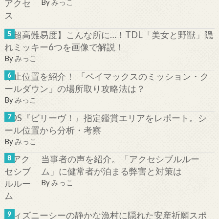
By
みっこ
【超高難易度】こんな所に…！TDL「美女と野獣」隠
れミッキー6つを画像で解説！
By
みっこ
停止位置を紹介！ 「ベイマックスのミッション・ク
ールダウン」の場所取り攻略法は？
By
みっこ
TDS『ビリーヴ！』指定鑑賞エリアをレポート。シ
ール位置から分析・考察
By
みっこ
当事者の声を紹介。「アクセシブルルー
ム」に健常者が泊まる弊害と対策は
By
みっこ
ディズニーシーの静かな漁村に隠れた安産祈願スポ