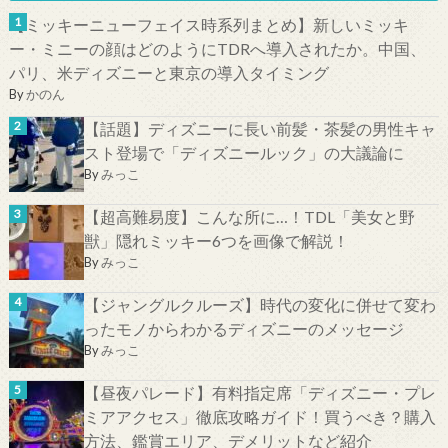
【ミッキーニューフェイス時系列まとめ】新しいミッキ
ー・ミニーの顔はどのようにTDRへ導入されたか。中国、
パリ、米ディズニーと東京の導入タイミング
By
かのん
【話題】ディズニーに長い前髪・茶髪の男性キャ
スト登場で「ディズニールック」の大議論に
By
みっこ
【超高難易度】こんな所に…！TDL「美女と野
獣」隠れミッキー6つを画像で解説！
By
みっこ
【ジャングルクルーズ】時代の変化に併せて変わ
ったモノからわかるディズニーのメッセージ
By
みっこ
【昼夜パレード】有料指定席「ディズニー・プレ
ミアアクセス」徹底攻略ガイド！買うべき？購入
方法、鑑賞エリア、デメリットなど紹介