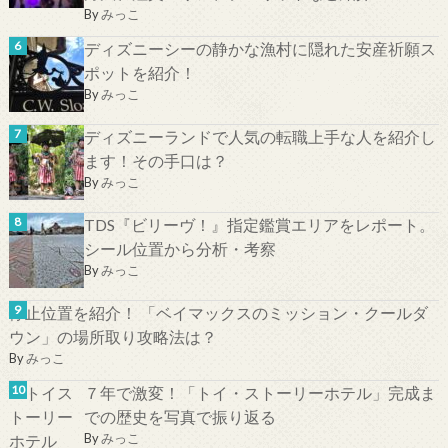
By
みっこ
ディズニーシーの静かな漁村に隠れた安産祈願ス
ポットを紹介！
By
みっこ
ディズニーランドで人気の転職上手な人を紹介し
ます！その手口は？
By
みっこ
TDS『ビリーヴ！』指定鑑賞エリアをレポート。
シール位置から分析・考察
By
みっこ
停止位置を紹介！ 「ベイマックスのミッション・クールダ
ウン」の場所取り攻略法は？
By
みっこ
７年で激変！「トイ・ストーリーホテル」完成ま
での歴史を写真で振り返る
By
みっこ