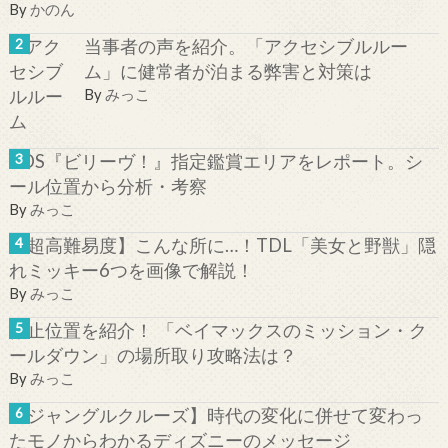
By
かのん
当事者の声を紹介。「アクセシブルルー
ム」に健常者が泊まる弊害と対策は
By
みっこ
TDS『ビリーヴ！』指定鑑賞エリアをレポート。シ
ール位置から分析・考察
By
みっこ
【超高難易度】こんな所に…！TDL「美女と野獣」隠
れミッキー6つを画像で解説！
By
みっこ
停止位置を紹介！ 「ベイマックスのミッション・ク
ールダウン」の場所取り攻略法は？
By
みっこ
【ジャングルクルーズ】時代の変化に併せて変わっ
たモノからわかるディズニーのメッセージ