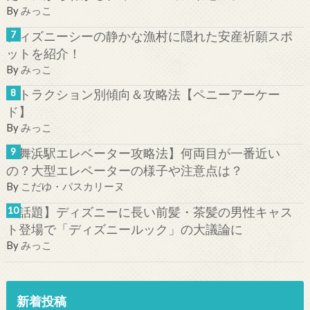
By
みっこ
ディズニーシーの静かな漁村に隠れた安産祈願スポ
ットを紹介！
By
みっこ
アトラクション別傾向＆攻略法【ペニーアーケー
ド】
By
みっこ
【舞浜駅エレベーター攻略法】何両目が一番近い
の？大型エレベーターの様子や注意点は？
By
こだゆ・パスカリーヌ
【話題】ディズニーに長い前髪・茶髪の男性キャス
ト登場で「ディズニールック」の大議論に
By
みっこ
新着投稿